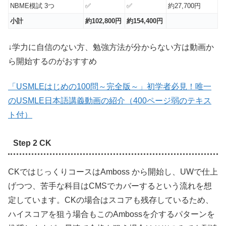
NBME模試 3つ
✅
✅
約27,700円
小計
約102,800円
約154,400円
↓学力に自信のない方、勉強方法が分からない方は動画か
ら開始するのがおすすめ
「USMLEはじめの100問～完全版～」初学者必見！唯一
のUSMLE日本語講義動画の紹介（400ページ弱のテキス
ト付）
Step 2 CK
CKではじっくりコースはAmboss から開始し、UWで仕上
げつつ、苦手な科目はCMSでカバーするという流れを想
定しています。CKの場合はスコアも残存しているため、
ハイスコアを狙う場合もこのAmbossを介するパターンを