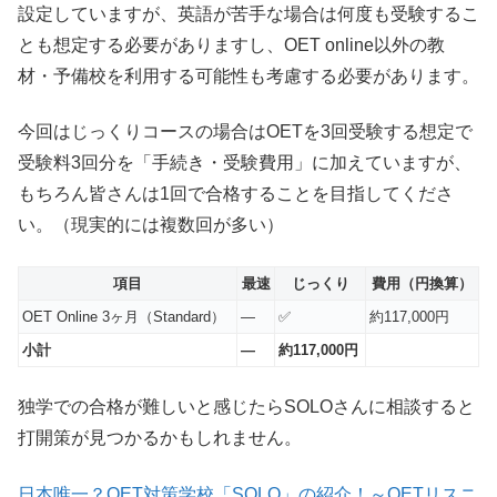
設定していますが、英語が苦手な場合は何度も受験するこ
とも想定する必要がありますし、OET online以外の教
材・予備校を利用する可能性も考慮する必要があります。
今回はじっくりコースの場合はOETを3回受験する想定で
受験料3回分を「手続き・受験費用」に加えていますが、
もちろん皆さんは1回で合格することを目指してくださ
い。（現実的には複数回が多い）
項目
最速
じっくり
費用（円換算）
OET Online 3ヶ月（Standard）
—
✅
約117,000円
小計
—
約117,000円
独学での合格が難しいと感じたらSOLOさんに相談すると
打開策が見つかるかもしれません。
日本唯一？OET対策学校「SOLO」の紹介！～OETリスニ