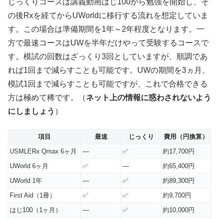
じっくりコースは講義動画はじ100から勉強を開始し、そ
の後Rxを経てからUWorldに移行する流れを想定していま
す。この場合は準備期間を1年～2年程度となります。一
方で最速コースはUWを半年だけやって受験するコースで
す。模試の回数はざっくり3回としていますが、順調であ
れば1回まで減らすことも可能です。UWの期間を3ヵ月、
模試1回まで減らすことも可能ですが、これで合格できる
方は極めて稀です。（
ネット上の情報に惑わされないよう
にしましょう
）
項目
最速
じっくり
費用（円換算）
USMLERx Qmax 6ヶ月
—
✅
約17,700円
UWorld 6ヶ月
✅
—
約65,400円
UWorld 1年
—
✅
約89,300円
First Aid（1冊）
✅
✅
約9,700円
はじ100（1ヶ月）
—
✅
約10,000円