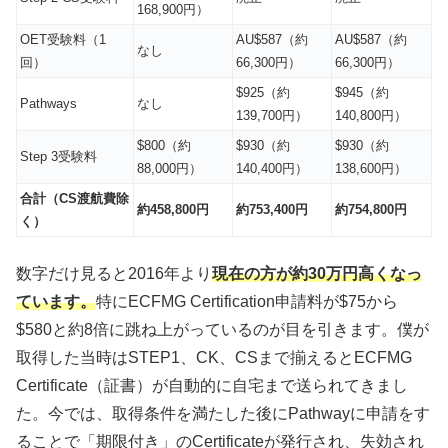
168,900円）
OET受験料（1
AU$587（約
AU$587（約
なし
回）
66,300円）
66,300円）
$925（約
$945（約
Pathways
なし
139,700円）
140,800円）
$800（約
$930（約
$930（約
Step 3受験料
88,000円）
140,400円）
138,600円）
合計（CS渡航費除
約458,800円
約753,400円
約754,800円
く）
数字だけ見ると2016年より
現在の方が約30万円高くなっ
ています。
特にECFMG Certification申請料が$75から
$580と約8倍に跳ね上がっているのが目を引きます。僕が
取得した当時はSTEP1、CK、CSまで揃えるとECFMG
Certificate（証書）が自動的に自宅まで送られてきまし
た。今では、取得条件を満たした後にPathwayに申請をす
ることで「期限付き」のCertificateが発行され、失効され