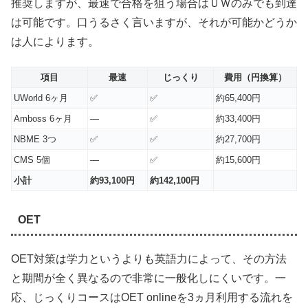
推奨しますが、最速で合格を狙う場合はＵＷのみでも到達
は可能です。口うるさく言いますが、それが可能かどうか
は人によります。
項目
最速
じっくり
費用（円換算）
UWorld 6ヶ月
✅
✅
約65,400円
Amboss 6ヶ月
—
✅
約33,400円
NBME 3つ
✅
✅
約27,700円
CMS 5個
—
✅
約15,600円
小計
約93,100円
約142,100円
OET
OET対策は学力というよりも英語力によって、その方法
と期間が全く異なるので非常に一般化しにくいです。一
応、じっくりコースはOET onlineを3ヵ月利用する流れを