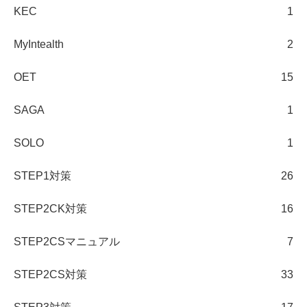
KEC
1
MyIntealth
2
OET
15
SAGA
1
SOLO
1
STEP1対策
26
STEP2CK対策
16
STEP2CSマニュアル
7
STEP2CS対策
33