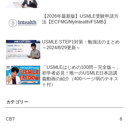
【2026年最新版】USMLE受験申請方
法【ECFMG/MyIntealth/FSMB】
USMLE STEP1対策・勉強法のまとめ
～2024/8/29更新～
「USMLEはじめの100問～完全版～」
初学者必見！唯一のUSMLE日本語講
義動画の紹介（400ページ弱のテキス
ト付）
カテゴリー
CBT
6