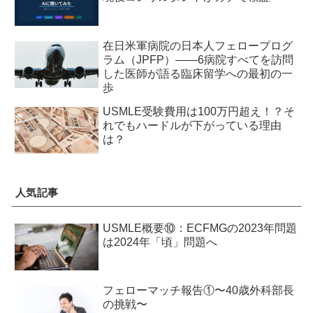
在日米軍病院の日本人フェロープログ
ラム（JPFP）——6病院すべてを訪問
した医師が語る臨床留学への最初の一
歩
USMLE受験費用は100万円超え！？そ
れでもハードルが下がっている理由
は？
人気記事
USMLE概要⑩：ECFMGの2023年問題
は2024年「頃」問題へ
フェローマッチ報告①〜40歳外科部長
の挑戦〜