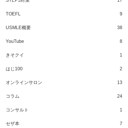
STEP3対策
17
TOEFL
9
USMLE概要
38
YouTube
8
きそクイ
1
はじ100
2
オンラインサロン
13
コラム
24
コンサルト
1
セザ本
7