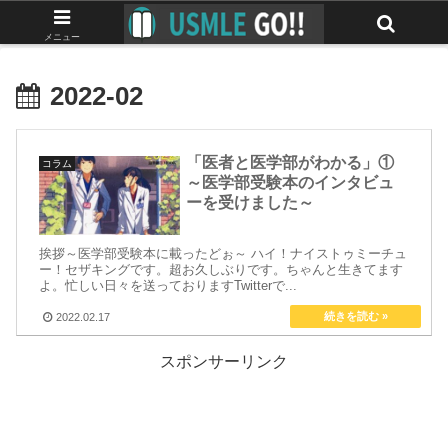
みんなで作る最強のUSMLEマニュアル
メニュー
2022-02
「医者と医学部がわかる」①
コラム
～医学部受験本のインタビュ
ーを受けました～
挨拶～医学部受験本に載ったどぉ～ ハイ！ナイストゥミーチュ
ー！セザキングです。超お久しぶりです。ちゃんと生きてます
よ。忙しい日々を送っておりますTwitterで...
2022.02.17
スポンサーリンク