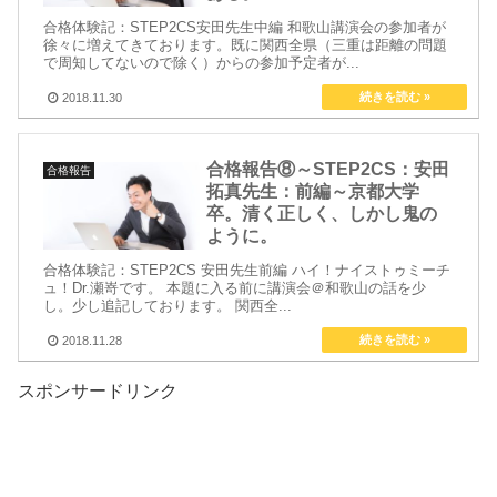
合格体験記：STEP2CS安田先生中編 和歌山講演会の参加者が
徐々に増えてきております。既に関西全県（三重は距離の問題
で周知してないので除く）からの参加予定者が...
2018.11.30
合格報告⑧～STEP2CS：安田
合格報告
拓真先生：前編～京都大学
卒。清く正しく、しかし鬼の
ように。
合格体験記：STEP2CS 安田先生前編 ハイ！ナイストゥミーチ
ュ！Dr.瀬嵜です。 本題に入る前に講演会＠和歌山の話を少
し。少し追記しております。 関西全...
2018.11.28
スポンサードリンク