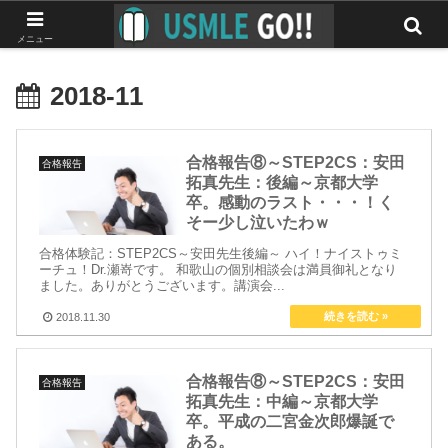
みんなで作る最強のUSMLEマニュアル
メニュー
2018-11
合格報告⑧～STEP2CS：安田
合格報告
拓真先生：後編～京都大学
卒。感動のラスト・・・！く
そー少し泣いたわｗ
合格体験記：STEP2CS～安田先生後編～ ハイ！ナイストゥミ
ーチュ！Dr.瀬嵜です。 和歌山の個別相談会は満員御礼となり
ました。ありがとうございます。講演会...
2018.11.30
合格報告⑧～STEP2CS：安田
合格報告
拓真先生：中編～京都大学
卒。平成の二宮金次郎爆誕で
ある。