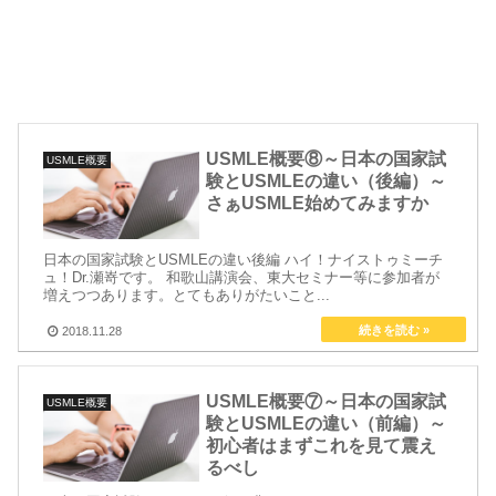
USMLE概要⑧～日本の国家試
USMLE概要
験とUSMLEの違い（後編）～
さぁUSMLE始めてみますか
日本の国家試験とUSMLEの違い後編 ハイ！ナイストゥミーチ
ュ！Dr.瀬嵜です。 和歌山講演会、東大セミナー等に参加者が
増えつつあります。とてもありがたいこと...
2018.11.28
USMLE概要⑦～日本の国家試
USMLE概要
験とUSMLEの違い（前編）～
初心者はまずこれを見て震え
るべし