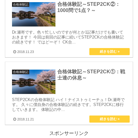
合格体験記～STEP2CK②：
合格体験記
1000問で1点？～
Dr.瀬嵜です。色々忙しいのですが何とか1記事だけでも書いて
おきます！ 今回は前回の記事に続いてSTEP2CKの合格体験記
の続きです！ ではどーぞ！ CK合...
2018.11.23
合格体験記～STEP2CK①：戦
合格体験記
士達の休息～
STEP2CKの合格体験記 ハイ！ナイストゥミーチュ！Dr.瀬嵜で
す。 久々に僕自身の合格体験記の続きです。STEP2CKに移行
していきます。 体験記の中...
2018.11.21
スポンサーリンク