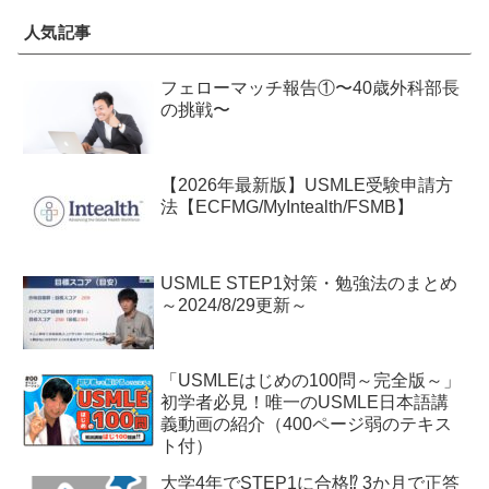
人気記事
フェローマッチ報告①〜40歳外科部長
の挑戦〜
【2026年最新版】USMLE受験申請方
法【ECFMG/MyIntealth/FSMB】
USMLE STEP1対策・勉強法のまとめ
～2024/8/29更新～
「USMLEはじめの100問～完全版～」
初学者必見！唯一のUSMLE日本語講
義動画の紹介（400ページ弱のテキス
ト付）
大学4年でSTEP1に合格⁉ 3か月で正答