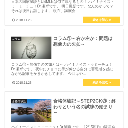
日本の国家試験とUSMLEは似て非なるもの！ ハイ！ナイスト
ゥーミーチュ！Dr.瀬嵜です。 明日撮影です。なんのかって？
それは後日お話します。 現在、講演会...
2018.11.26
コラム①～右か左か：問題は
コラム
想像力の欠如～
コラム①～想像力の欠如とは～ ハイ！ナイストゥミーチュ！
Dr.瀬嵜です。 夜中にチョコに手が伸びる自分に罪悪感を感じ
ながら記事をかきかきしてます。 今回はや...
2018.11.26
合格体験記～STEP2CK③：終
合格体験記
わりという名の試練の始まり
～
ハイ！ナイストゥミーチュ！Dr.瀬嵜です。 12/15和歌山講演会