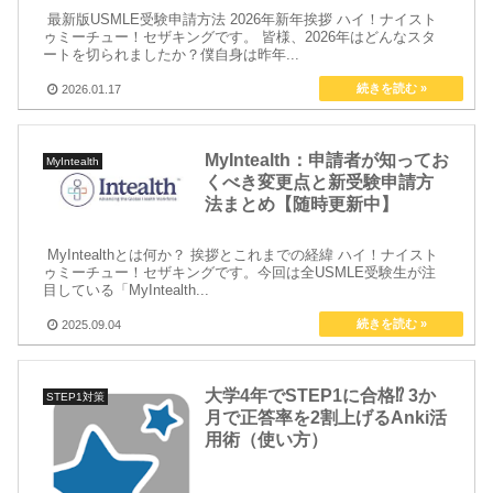
最新版USMLE受験申請方法 2026年新年挨拶 ハイ！ナイスト
ゥミーチュー！セザキングです。 皆様、2026年はどんなスタ
ートを切られましたか？僕自身は昨年...
2026.01.17
MyIntealth：申請者が知ってお
MyIntealth
くべき変更点と新受験申請方
法まとめ【随時更新中】
MyIntealthとは何か？ 挨拶とこれまでの経緯 ハイ！ナイスト
ゥミーチュー！セザキングです。今回は全USMLE受験生が注
目している「MyIntealth...
2025.09.04
大学4年でSTEP1に合格⁉ 3か
STEP1対策
月で正答率を2割上げるAnki活
用術（使い方）