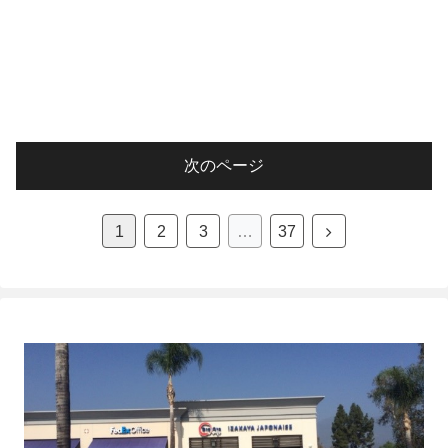
次のページ
次
1
2
3
…
37
へ