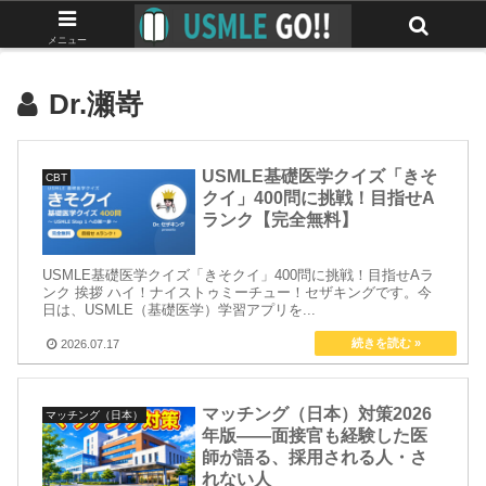
みんなで作る最強のUSMLEマニュアル
メニュー
Dr.瀬嵜
USMLE基礎医学クイズ「きそ
CBT
クイ」400問に挑戦！目指せA
ランク【完全無料】
USMLE基礎医学クイズ「きそクイ」400問に挑戦！目指せAラ
ンク 挨拶 ハイ！ナイストゥミーチュー！セザキングです。今
日は、USMLE（基礎医学）学習アプリを...
2026.07.17
マッチング（日本）対策2026
マッチング（日本）
年版——面接官も経験した医
師が語る、採用される人・さ
れない人