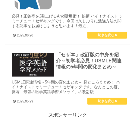
必見！正答率を2割上げるAnki活用術！ 挨拶 ハイ！ナイストゥ
ミーチュー！セザキングです。今回は久しぶりに勉強方法の関
する記事をお届けしようと思います！最近、...
2025.06.20
「セザ本」改訂版の中身を紹
USMLE概要
介～初学者必見！USMLE関連
情報の5年間の変化まとめ～
USMLE関連情報～5年間の変化まとめ～ 見どころまとめ！ ハ
イ！ナイストゥミーチュー！セザキングです。なんとこの度、
拙著「最強の医学英語学習メソッド」の改訂版...
2025.05.29
スポンサーリンク