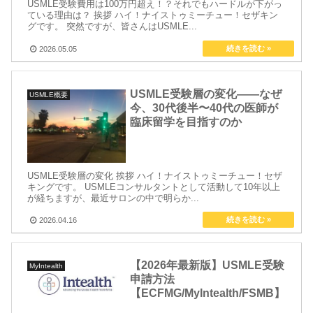
USMLE受験費用は100万円超え！？それでもハードルが下がっ
ている理由は？ 挨拶 ハイ！ナイストゥミーチュー！セザキン
グです。 突然ですが、皆さんはUSMLE...
2026.05.05
USMLE受験層の変化——なぜ
USMLE概要
今、30代後半〜40代の医師が
臨床留学を目指すのか
USMLE受験層の変化 挨拶 ハイ！ナイストゥミーチュー！セザ
キングです。 USMLEコンサルタントとして活動して10年以上
が経ちますが、最近サロンの中で明らか...
2026.04.16
【2026年最新版】USMLE受験
MyIntealth
申請方法
【ECFMG/MyIntealth/FSMB】