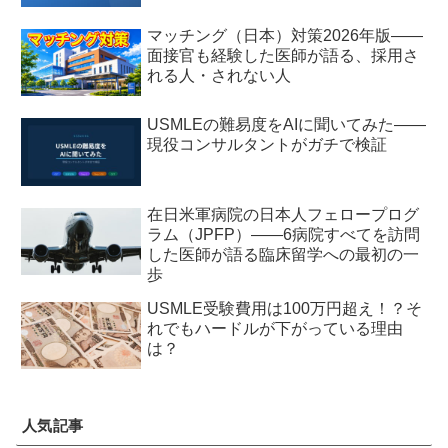
マッチング（日本）対策2026年版——
面接官も経験した医師が語る、採用さ
れる人・されない人
USMLEの難易度をAIに聞いてみた——
現役コンサルタントがガチで検証
在日米軍病院の日本人フェロープログ
ラム（JPFP）——6病院すべてを訪問
した医師が語る臨床留学への最初の一
歩
USMLE受験費用は100万円超え！？そ
れでもハードルが下がっている理由
は？
人気記事