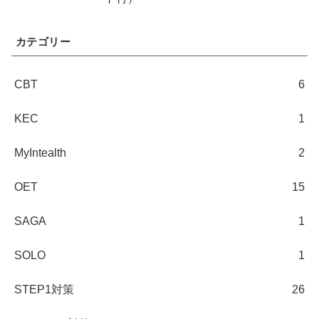
カテゴリー
CBT
6
KEC
1
MyIntealth
2
OET
15
SAGA
1
SOLO
1
STEP1対策
26