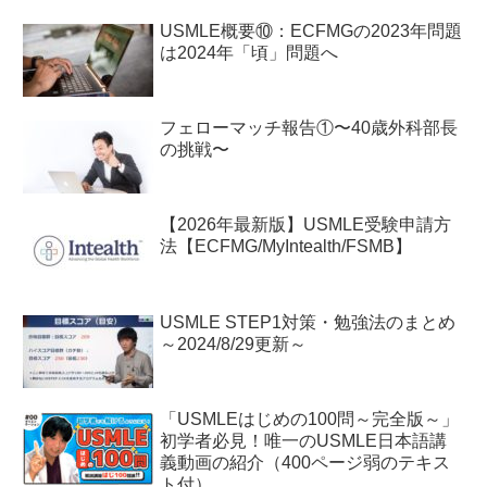
USMLE概要⑩：ECFMGの2023年問題
は2024年「頃」問題へ
フェローマッチ報告①〜40歳外科部長
の挑戦〜
【2026年最新版】USMLE受験申請方
法【ECFMG/MyIntealth/FSMB】
USMLE STEP1対策・勉強法のまとめ
～2024/8/29更新～
「USMLEはじめの100問～完全版～」
初学者必見！唯一のUSMLE日本語講
義動画の紹介（400ページ弱のテキス
ト付）