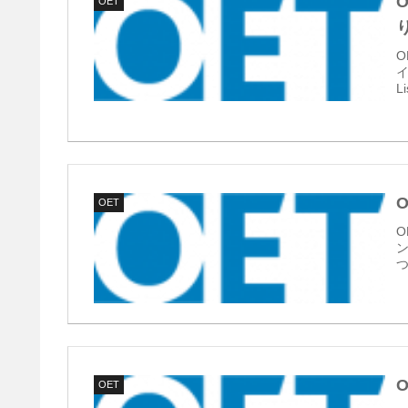
OET
O
L
OET
O
ン
つ
OET