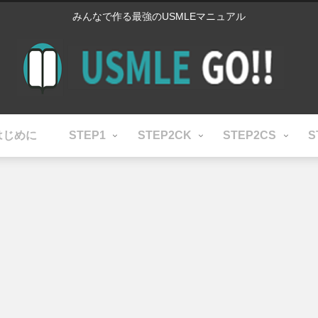
みんなで作る最強のUSMLEマニュアル
はじめに
STEP1
STEP2CK
STEP2CS
S