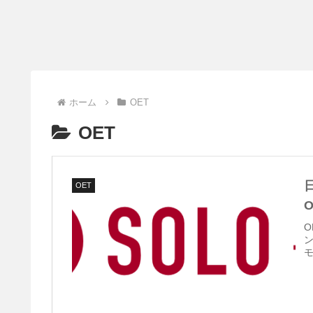
ホーム
OET
OET
OET
O
ン
モ