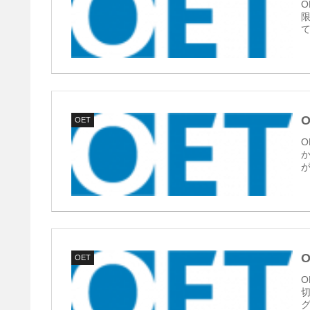
O
て
O
OET
O
が
OET
O
グ