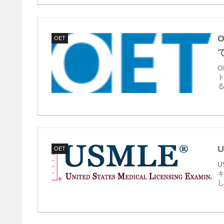
OET
O
る
OET
U
キ
し