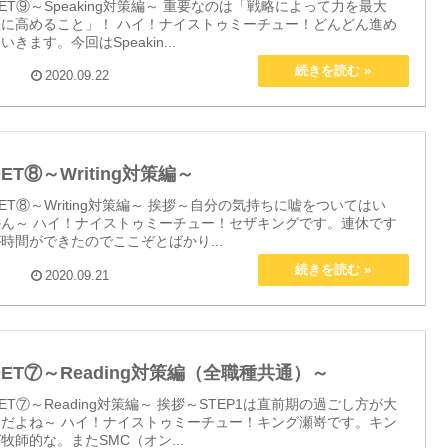
ET⑨～Speaking対策編～ 重要なのは「戦略によって力を最大
限に高めること」！ ハイ！ナイストゥミーチュー！どんどん進め
いきます。今回はSpeakin...
2020.09.22
ET⑧～Writing対策編～
ET⑧～Writing対策編～ 挨拶～自分の気持ちに嘘をついてはい
かん～ ハイ！ナイストゥミーチュー！セザキングです。連休です
時間ができたのでここぞとばかり...
2020.09.21
OET⑦～Reading対策編（全職種共通）～
ET⑦～Reading対策編～ 挨拶～STEP1は直前期の過ごし方が大
切だよね～ ハイ！ナイストゥミーチュー！キング瀬嵜です。キン
牧師的な。またSMC（オン...