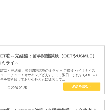
OET⑫～完結編：留学関連試験（OETやUSMLE）
のミライ～
ET⑫～完結編：留学関連試験のミライ～ ご挨拶 ハイ！ナイス
トゥミーチュー！セザキングどえす。ここ数日、ひたすらOETの
事を書き続けており心身ともに疲労して...
2020.09.25