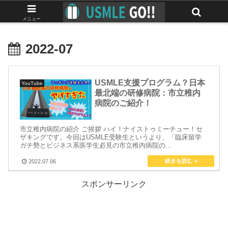
みんなで作る最強のUSMLEマニュアル
メニュー
2022-07
USMLE支援プログラム？日本
YouTube
最北端の研修病院：市立稚内
病院のご紹介！
市立稚内病院の紹介 ご挨拶 ハイ！ナイストゥミーチュー！セ
ザキングです。今回はUSMLE受験生というより、「臨床留学
ガチ勢とビジネス系医学生必見の市立稚内病院の...
2022.07.06
スポンサーリンク