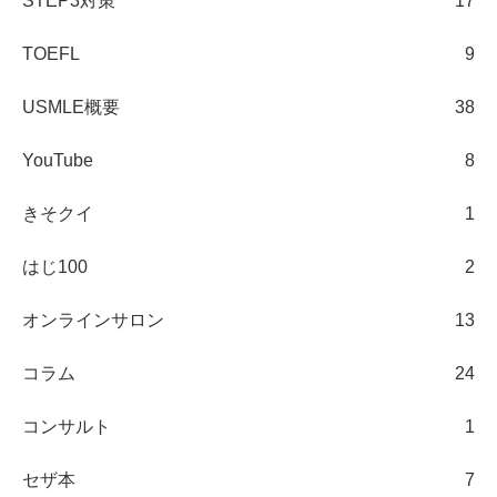
STEP3対策
17
TOEFL
9
USMLE概要
38
YouTube
8
きそクイ
1
はじ100
2
オンラインサロン
13
コラム
24
コンサルト
1
セザ本
7