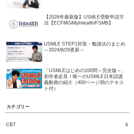
【2026年最新版】USMLE受験申請方
法【ECFMG/MyIntealth/FSMB】
USMLE STEP1対策・勉強法のまとめ
～2024/8/29更新～
「USMLEはじめの100問～完全版～」
初学者必見！唯一のUSMLE日本語講
義動画の紹介（400ページ弱のテキス
ト付）
カテゴリー
CBT
6