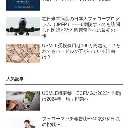
在日米軍病院の日本人フェロープログ
ラム（JPFP）——6病院すべてを訪問
した医師が語る臨床留学への最初の一
歩
USMLE受験費用は100万円超え！？そ
れでもハードルが下がっている理由
は？
人気記事
USMLE概要⑩：ECFMGの2023年問題
は2024年「頃」問題へ
フェローマッチ報告①〜40歳外科部長
の挑戦〜