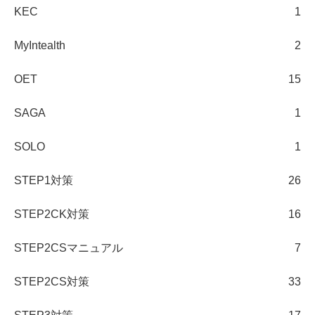
KEC
1
MyIntealth
2
OET
15
SAGA
1
SOLO
1
STEP1対策
26
STEP2CK対策
16
STEP2CSマニュアル
7
STEP2CS対策
33