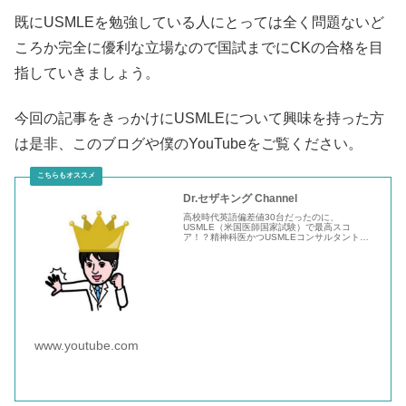
既にUSMLEを勉強している人にとっては全く問題ないど
ころか完全に優利な立場なので国試までにCKの合格を目
指していきましょう。
今回の記事をきっかけにUSMLEについて興味を持った方
は是非、このブログや僕のYouTubeをご覧ください。
Dr.セザキング Channel
高校時代英語偏差値30台だったのに、
USMLE（米国医師国家試験）で最高スコ
ア！？精神科医かつUSMLEコンサルタントで
あるDr.セザキングが最高の医学生と医学書を作
るチャンネルです「なんかとってもエリートそ
う！」という印象とは裏腹に、医者とは思えな
いほど自由に生きているセザキングが色々な情
報を楽しくお届けします！主な...
www.youtube.com