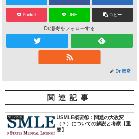
Pocket
LINE
コピー
Dr.瀬嵜をフォローする
Dr.瀬嵜
関連記事
USMLE概要⑯：問題の大改変
STEP1対策
（？）についての解説と考察【重
要】