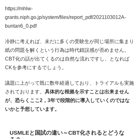
https://mhlw-
grants.niph.go.jp/system/files/report_pdf/2021103012A-
buntan6_0.pdf
冷静に考えれば、未だに多くの受験生が同じ場所に集まり
紙の問題を解くという行為は時代錯誤感が否めません。
CBT化の話が出てくるのは自然な流れですし、となれば
CKを参考にするでしょう。
議題に上がって既に数年経過しており、トライアルも実施
されております。
具体的な根拠を示すことは出来ません
が、恐らくここ2，3年で段階的に導入していくのではな
いかと予想しています。
USMLEと国試の違い～CBT化されるとどうな