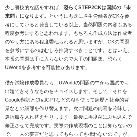
少し裏技的な話をすれば、
恐らくSTEP2CKは国試の「未
来問」になります。
というにも既に厚生労働省がCKを参
考にしていると発言している以上、当然問題の内容もある
程度参考にすると思われます。もちろん作成方法は作成者
のやり方にある程度委ねられると思いますが、CKの問題
を参考にするのはむしろ推奨すべきことです。とはいえ、
本番の問題は手に入らないので大手の問題集、恐らく
UWorldを参考する可能性があります。
僕が試験作成委員なら、UWorldの問題の中から国試でも
出題できそうなものをチョイスします。そして、それを
Google翻訳とChatGPTなどのAIを使って病歴と社会的背
景などの細部を作り替えます。次に問題の内容を吟味し、
選択肢を入れ替えたりします。最後に再度AIにぶち込んで
修正させて完成です。実際の作成現場のことは知らないの
で、一人の妄言だと思ってもらっても構わないのですが、