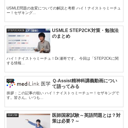
USMLE問題の改変についての解説と考察 ハイ！ナイストゥミーチュ
ー！セザキング...
USMLE STEP2CK対策・勉強法
STEP2CK対策
のまとめ
ハイ！ナイストゥミーチュ！Dr.瀬嵜です。 今回は「STEP2CKに関
する情報...
Ｑ-Assist精神科講義動画につい
CBT
て語ってみる
挨拶：この記事の狙い ハイ！ナイストゥミーチュー！セザキングで
す。皆さん。いつも...
医師国家試験～英語問題とは？対
国家試験
策は必要？～