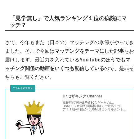
「見学無し」で人気ランキング１位の病院にマ
ッチ？
さて、今年もまた（日本の）マッチングの季節がやってき
ました。そこで今回は
マッチングをテーマにした記事
をお
届けします。最近力を入れている
YouTubeのほうでもマ
ッチング関係の動画をいくつも配信している
ので、是非そ
ちらもご覧ください。
Dr.セザキング Channel
高校時代英語偏差値30台だったのに、
USMLE（米国医師国家試験）で最高スコ
ア！？精神科医かつUSMLEコンサルタントで
あるDr.セザキングが最高の医学生と医学書を作
るチャンネルです「なんかとってもエリートそ
う！」という印象とは裏腹に、医者とは思えな
いほど自由に生きているセザキングが色々な情
報を楽しくお届けします！主な...