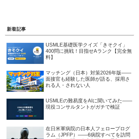
新着記事
USMLE基礎医学クイズ「きそクイ」
400問に挑戦！目指せAランク【完全無
料】
マッチング（日本）対策2026年版——
面接官も経験した医師が語る、採用さ
れる人・されない人
USMLEの難易度をAIに聞いてみた——
現役コンサルタントがガチで検証
在日米軍病院の日本人フェロープログ
ラム（JPFP）——6病院すべてを訪問