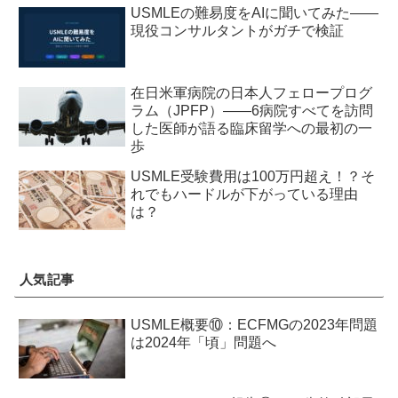
USMLEの難易度をAIに聞いてみた——
現役コンサルタントがガチで検証
在日米軍病院の日本人フェロープログ
ラム（JPFP）——6病院すべてを訪問
した医師が語る臨床留学への最初の一
歩
USMLE受験費用は100万円超え！？そ
れでもハードルが下がっている理由
は？
人気記事
USMLE概要⑩：ECFMGの2023年問題
は2024年「頃」問題へ