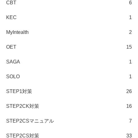
CBT
6
KEC
1
MyIntealth
2
OET
15
SAGA
1
SOLO
1
STEP1対策
26
STEP2CK対策
16
STEP2CSマニュアル
7
STEP2CS対策
33