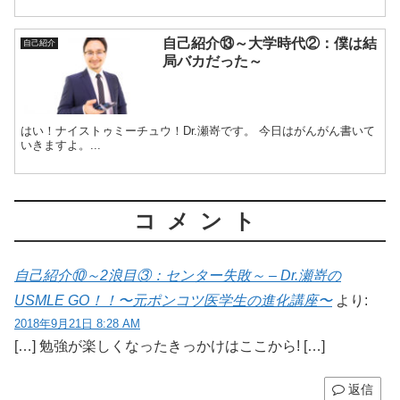
自己紹介⑬～大学時代②：僕は結
自己紹介
局バカだった～
はい！ナイストゥミーチュウ！Dr.瀬嵜です。 今日はがんがん書いて
いきますよ。...
コメント
自己紹介⑩～2浪目③：センター失敗～ – Dr.瀬嵜の
USMLE GO！！〜元ポンコツ医学生の進化講座〜
より:
2018年9月21日 8:28 AM
[…] 勉強が楽しくなったきっかけはここから! […]
返信