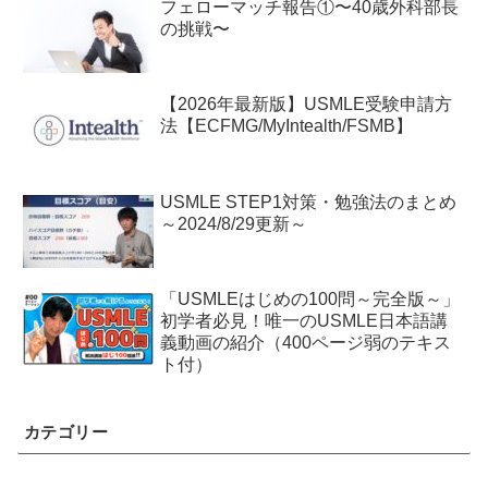
フェローマッチ報告①〜40歳外科部長
の挑戦〜
【2026年最新版】USMLE受験申請方
法【ECFMG/MyIntealth/FSMB】
USMLE STEP1対策・勉強法のまとめ
～2024/8/29更新～
「USMLEはじめの100問～完全版～」
初学者必見！唯一のUSMLE日本語講
義動画の紹介（400ページ弱のテキス
ト付）
カテゴリー