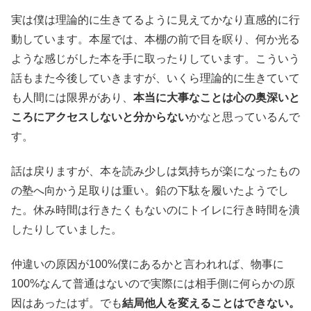
実は僕は理論的に生きてるように見えてかなり直感的に行
動しています。本屋では、本棚の前で目を瞑り、何か光る
ような感じがした本を手に取ったりしています。こういう
話もまた今後していきますが、いくら理論的に生きていて
も人間には限界があり、
本当に大事なことは心の奥深いと
ころにアクセスしないと分からない
かなと思っているんで
す。
話は戻りますが、本を読み少しは気持ちが楽になったもの
の塾へ向かう足取りは重い。鉛の下駄を履いたようでし
た。休み時間は行きたくもないのにトイレに行き時間を潰
したりしていました。
仲違いの原因が100%僕にあるかと言われれば、物事に
100%なんて普通はないので実際には相手側に何らかの原
因はあったはず。でも
結局他人を変えることはできない。