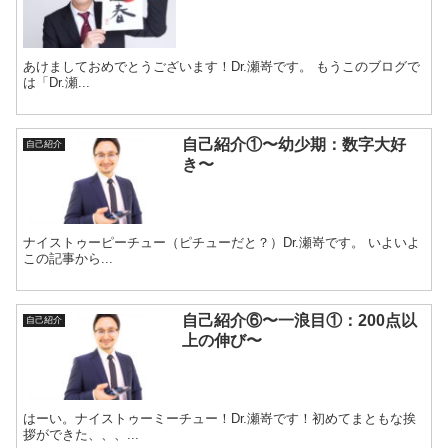
あけましておめでとうございます！Dr.瀬嵜です。 もうこのブログで
は「Dr.瀬...
自己紹介①〜幼少期：数字大好
自己紹介
き〜
ナイストゥーピーチュー（ピチューだと？）Dr.瀬嵜です。 いよいよ
この記事から...
自己紹介⑥〜一浪目①：200点以
自己紹介
上の伸び〜
はーい。ナイストゥーミーチュー！Dr.瀬嵜です！初めてまともな挨
拶ができた、、、...