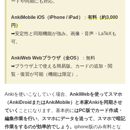
ードや同期にも対応。
AnkiMobile iOS（iPhone / iPad）
：
有料（約3,000
円）
➡安定性と同期機能が強み。画像・音声・LaTeXも
可。
AnkiWeb Webブラウザ（全OS）
：無料
➡ブラウザ上で使える簡易版。カードの追加・閲
覧・復習が可能（機能は限定）。
Ankiを使いこなしていく場合、
AnkiWebを使ってスマホ
（AnkiDroidまたはAnkiMobile）と本家Ankiを同期させ
ていく
ことになります。基本的に
はPC版でカード作成・
編集作業を行い、スマホにデータを送って、スマホで暗記
作業をするのが効率的でしょう。
iphone版のみ有料とな