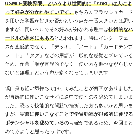
USMLE受験界隈、というより世間的に「Anki」は人によ
って好みが分かれやすいです。
もちろんフラッシュカード
を用いた学習が好きか否かという点が一番大きいとは思い
ますが、同レベルでその好みが分かれる理由は
技術的なハ
ードルの高さにもある
と思われます。特にインターフェー
スが直感的でなく、「デッキ」「ノート」「カードテンプ
レート」「タグ」などの用語が一般的な感覚とズレている
ため、作業手順が直観的でなく「使い方を調べながらじゃ
ないと無理」という声が多くなってしまいます。
僕自身も軽い気持ちで触ってみたことが何回かありました
が直感的に使いこなせずに途中で使うのを辞めてしまいま
した。恐らく技能的な問題で挫折した方も多いかと思いま
すが、
実際に使いこなすことで学習効率が飛躍的に伸びる
ポテンシャルを秘めている
のも確かであるため、今回まと
めてみようと思ったわけです。