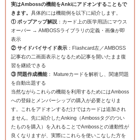
実はAmbossの機能をAnkiにアドオンすることもで
きます。
具体的には機能例を以下に紹介します。
① ポップアップ解説
：カード上の医学用語にマウス
オーバー → AMBOSSライブラリの定義・画像が即
表示
② サイドバイサイド表示
：Flashcard左／AMBOSS
記事右の二画面表示となるため記事を開いたまま復
習を継続できる
③ 問題作成機能
： Matureカードを解析し、関連問題
を自動出題する
当然ながらこれらの機能を利用するためにはAmboss
への登録とメンバーシップの購入が必要となりま
す。これをアドオンするだけではカードは追加され
ません。先に紹介したAnking（Ambossタグのつい
たものを購入）を入れることでAmbossとの連動性が
良くなりますが、実際にこれらを使いこなした方を