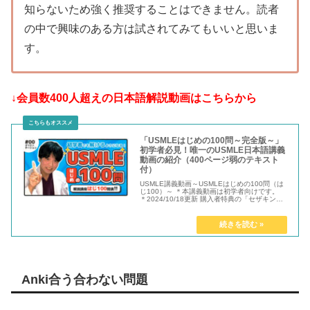
知らないため強く推奨することはできません。読者
の中で興味のある方は試されてみてもいいと思いま
す。
↓会員数400人超えの日本語解説動画はこちらから
「USMLEはじめの100問～完全版～」
初学者必見！唯一のUSMLE日本語講義
動画の紹介（400ページ弱のテキスト
付）
USMLE講義動画～USMLEはじめの100問（は
じ100）～ ＊本講義動画は初学者向けです。
＊2024/10/18更新 購入者特典の「セザキング
ノート」（...
Anki合う合わない問題