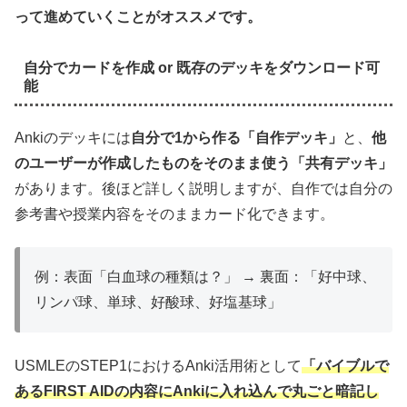
って進めていくことがオススメです。
自分でカードを作成 or 既存のデッキをダウンロード可
能
Ankiのデッキには
自分で1から作る「自作デッキ」
と、
他
のユーザーが作成したものをそのまま使う「共有デッキ」
があります。後ほど詳しく説明しますが、自作では自分の
参考書や授業内容をそのままカード化できます。
例：表面「白血球の種類は？」 → 裏面：「好中球、
リンパ球、単球、好酸球、好塩基球」
USMLEのSTEP1におけるAnki活用術として
「バイブルで
あるFIRST AIDの内容にAnkiに入れ込んで丸ごと暗記し