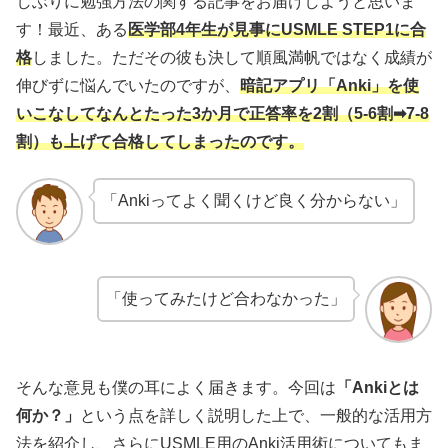
しぶりに勉強方法の関する記事をお届けしようと思いま
す！最近、ある
医学部4年生が見事にUSMLE STEP1に合
格
しました。ただその彼も決して順風満帆ではなく成績が
伸びずに悩んでいたのですが、
暗記アプリ「Anki」を使
いこなしてなんとたった3か月で正答率を2割（5-6割➡7-8
割）も上げて合格してしまったのです。
「Ankiってよく聞くけど良く分からない」
「使ってみたけど合わなかった」
そんな意見も僕の耳によく届きます。今回は
「Ankiとは
何か？」
という点を詳しく説明した上で、一般的な活用方
法を紹介し、さらにUSMLE用のAnki活用術についてもま