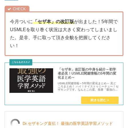
今月ついに
「セザ本」の改訂版
が出ました！5年間で
USMLEを取り巻く状況は大きく変わってしまいまし
た。是非、手に取って頂き全貌を把握してくださ
い！
「セザ本」改訂版の中身を紹介～初学
者必見！USMLE関連情報の5年間の変
化まとめ～
USMLE関連情報～5年間の変化まとめ～ 見ど
ころまとめ！ ハイ！ナイストゥミーチュー！セ
ザキングです。なんとこの度、拙著「最強の医
学英語学習メソッド」の改訂版...
Dr.セザキング直伝！ 最強の医学英語学習メソッド