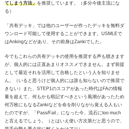
てしまう方法」
を推奨しています。（多分今後主流にな
る）
「共有デッキ」では他のユーザーが作ったデッキを無料ダ
ウンロード可能して使用することができます。USMLEで
はAnkingなどがあり、その前身はZankiでした。
今でもこれらの共有デッキの使用を推奨する声も聴きます
が、個人的には正直あまりオススメできません。まず前提
として最近それを活用して合格したという人を知りませ
ん。（いると思うけど個人的には誰も知らないので推奨で
きない）また、STEP1のスコアがあった時代はFAの情報
量を超えて、何もかも暗記すべきという風潮があったため
何万枚にもなるZankiなどを命を削りながら覚える人もい
たのですが、「Pass/Fail」になった今、流石にtoo much
と言えるでしょう。（とはいえ使い方次第だと思うので、
苦手分野を重点的に解くとかはアリ）