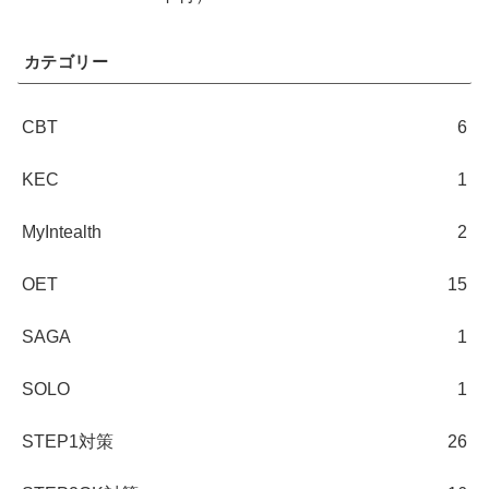
カテゴリー
CBT
6
KEC
1
MyIntealth
2
OET
15
SAGA
1
SOLO
1
STEP1対策
26