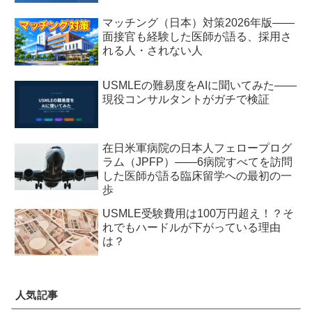
マッチング（日本）対策2026年版——
面接官も経験した医師が語る、採用さ
れる人・されない人
USMLEの難易度をAIに聞いてみた——
現役コンサルタントがガチで検証
在日米軍病院の日本人フェロープログ
ラム（JPFP）——6病院すべてを訪問
した医師が語る臨床留学への最初の一
歩
USMLE受験費用は100万円超え！？そ
れでもハードルが下がっている理由
は？
人気記事