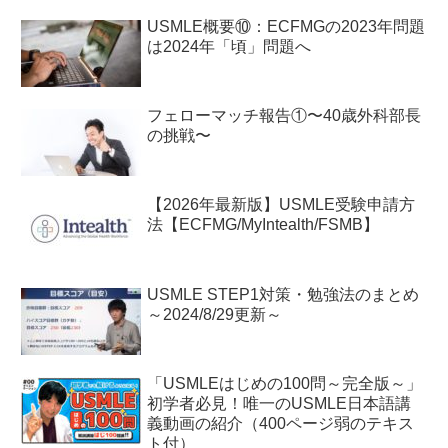
USMLE概要⑩：ECFMGの2023年問題
は2024年「頃」問題へ
フェローマッチ報告①〜40歳外科部長
の挑戦〜
【2026年最新版】USMLE受験申請方
法【ECFMG/MyIntealth/FSMB】
USMLE STEP1対策・勉強法のまとめ
～2024/8/29更新～
「USMLEはじめの100問～完全版～」
初学者必見！唯一のUSMLE日本語講
義動画の紹介（400ページ弱のテキス
ト付）