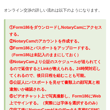
オンライン交渉の詳しい流れは以下のようになります。
①Form186をダウンロードしNotaryCamにアクセス
する。
②NotaryCamのアカウントを作成する。
③Form186とパスポートをアップロードする。
（Form186は未記入のままにしておく）
④NotaryCamより公証のスケジュールが送られてく
るので返信するとLinkが教えられる。24時間対応し
てくれるので、後日日程を組むことも可能。
⑤公証人にパスポートを見せて書類上の顔写真と相
違無いか確認される。
⑥ビデオチャット上で写真撮影し、Form186にWeb
上でサインする。（実際には字体を選択するのみ）
⑦完了後にNotaryCamがそのデータを直接ECFMG