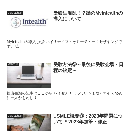
受験生混乱！？謎のMyIntealthの
USMLE概要
導入について
MyIntealthの導入 挨拶 ハイ！ナイストゥミーチュー！セザキングで
す。以...
受験方法③～最後に受験会場・日
受験方法
程の決定～
提出書類の記事はここから ハイゼア！（っていうよね）ナイスな夜
に一人かもねむD...
USMLE概要⑨：2023年問題につ
USMLE概要
いて ＊2023年加筆・修正