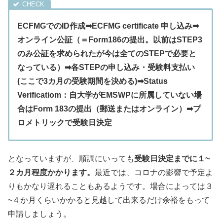
ECFMGでのID作成➡ECFMG certificate 申し込み➡
オンライン公証（＝Form186の提出。以前はSTEP3
のみ公証を求められたが今は全てのSTEPで必要と
なっている）➡各STEPの申し込み・受験料支払い
(ここで3カ月の受験期間を決める)➡Status
Verificatiom：自大学がEMSWPに所属していない場
合はForm 183の提出（郵送またはオンライン
）➡プ
ロメトリックで受験日決定
となっていますが、順調にいっても
受験日決定までに１~
２カ月程度かかります。
最近では、コロナの影響で予定よ
りもかなり遅れることもあるようです。場合によっては３
~４か月くらいかかると見越して出来るだけ余裕をもって
申請しましょう。