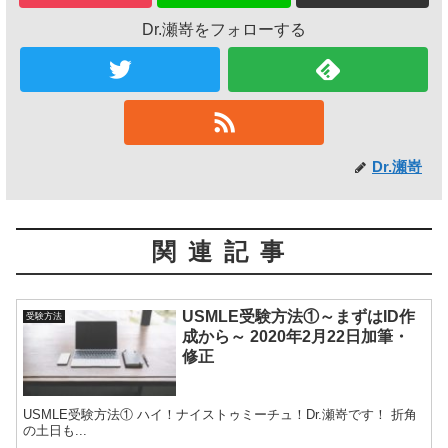
Dr.瀬嵜をフォローする
Dr.瀬嵜
関連記事
USMLE受験方法①～まずはID作
受験方法
成から～ 2020年2月22日加筆・
修正
USMLE受験方法① ハイ！ナイストゥミーチュ！Dr.瀬嵜です！ 折角
の土日も...