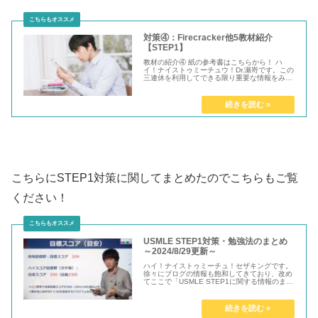
対策④：Firecracker他5教材紹介
【STEP1】
教材の紹介④ 紙の参考書はこちらから！ ハ
イ！ナイストゥミーチュウ！Dr.瀬嵜です。この
三連休を利用してできる限り重要な情報をみな
さまにお届けしていくつもりで...
こちらにSTEP1対策に関してまとめたのでこちらもご覧
ください！
USMLE STEP1対策・勉強法のまとめ
～2024/8/29更新～
ハイ！ナイストゥミーチュ！セザキングです。
徐々にブログの情報も飽和してきており、改め
てここで「USMLE STEP1に関する情報のまと
め」をお届けしたいと思...