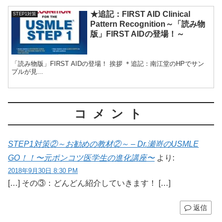
★追記：FIRST AID Clinical
STEP1対策
Pattern Recognition～「読み物
版」FIRST AIDの登場！～
「読み物版」FIRST AIDの登場！ 挨拶 ＊追記：南江堂のHPでサン
プルが見...
コメント
STEP1対策②～お勧めの教材②～ – Dr.瀬嵜のUSMLE
GO！！〜元ポンコツ医学生の進化講座〜
より:
2018年9月30日 8:30 PM
[…] その③：どんどん紹介していきます！ […]
返信