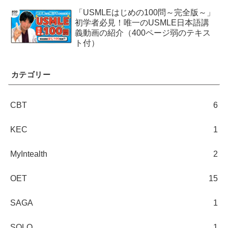
「USMLEはじめの100問～完全版～」
初学者必見！唯一のUSMLE日本語講
義動画の紹介（400ページ弱のテキス
ト付）
カテゴリー
CBT
6
KEC
1
MyIntealth
2
OET
15
SAGA
1
SOLO
1