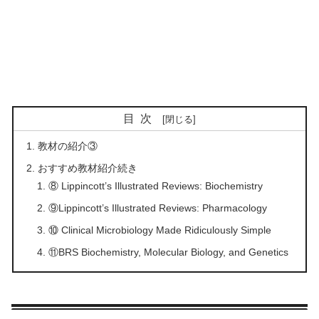
目次
教材の紹介③
おすすめ教材紹介続き
⑧ Lippincott’s Illustrated Reviews: Biochemistry
⑨Lippincott’s Illustrated Reviews: Pharmacology
⑩ Clinical Microbiology Made Ridiculously Simple
⑪BRS Biochemistry, Molecular Biology, and Genetics