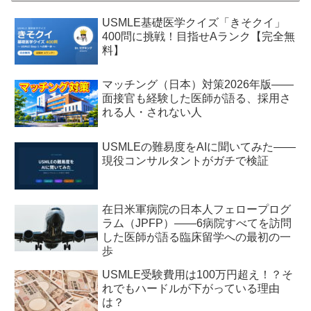
USMLE基礎医学クイズ「きそクイ」
400問に挑戦！目指せAランク【完全無
料】
マッチング（日本）対策2026年版——
面接官も経験した医師が語る、採用さ
れる人・されない人
USMLEの難易度をAIに聞いてみた——
現役コンサルタントがガチで検証
在日米軍病院の日本人フェロープログ
ラム（JPFP）——6病院すべてを訪問
した医師が語る臨床留学への最初の一
歩
USMLE受験費用は100万円超え！？そ
れでもハードルが下がっている理由
は？