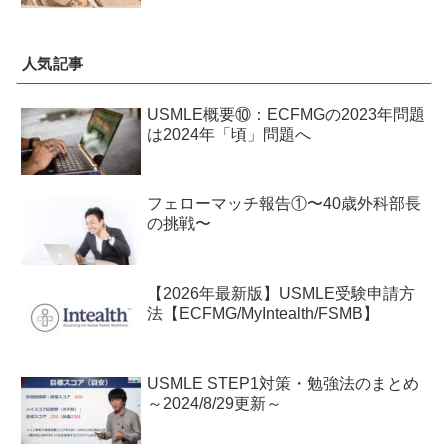
人気記事
USMLE概要⑩：ECFMGの2023年問題
は2024年「頃」問題へ
フェローマッチ報告①〜40歳外科部長
の挑戦〜
【2026年最新版】USMLE受験申請方
法【ECFMG/MyIntealth/FSMB】
USMLE STEP1対策・勉強法のまとめ
～2024/8/29更新～