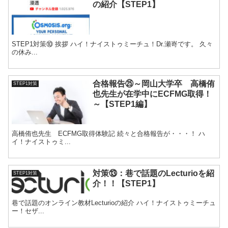
の紹介【STEP1】
STEP1対策⑩ 挨拶 ハイ！ナイストゥミーチュ！Dr.瀬嵜です。 久々
の休み...
合格報告㉕～岡山大学卒 高橋侑
STEP1対策
也先生が在学中にECFMG取得！
～【STEP1編】
高橋侑也先生 ECFMG取得体験記 続々と合格報告が・・・！ ハ
イ！ナイストゥミ...
対策⑬：巷で話題のLecturioを紹
STEP1対策
介！！【STEP1】
巷で話題のオンライン教材Lecturioの紹介 ハイ！ナイストゥミーチュ
ー！セザ...