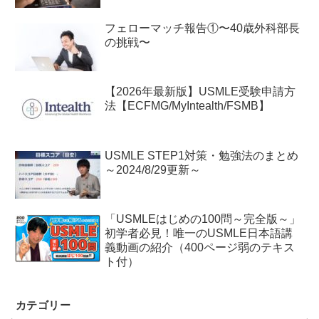
フェローマッチ報告①〜40歳外科部長
の挑戦〜
【2026年最新版】USMLE受験申請方
法【ECFMG/MyIntealth/FSMB】
USMLE STEP1対策・勉強法のまとめ
～2024/8/29更新～
「USMLEはじめの100問～完全版～」
初学者必見！唯一のUSMLE日本語講
義動画の紹介（400ページ弱のテキス
ト付）
カテゴリー