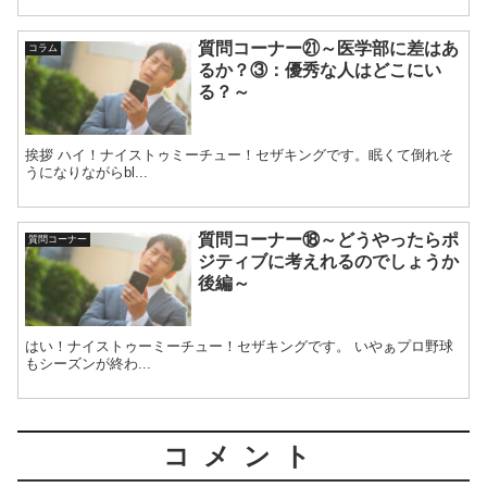
質問コーナー㉑～医学部に差はあ
コラム
るか？③：優秀な人はどこにい
る？～
挨拶 ハイ！ナイストゥミーチュー！セザキングです。眠くて倒れそ
うになりながらbl...
質問コーナー⑱～どうやったらポ
質問コーナー
ジティブに考えれるのでしょうか
後編～
はい！ナイストゥーミーチュー！セザキングです。 いやぁプロ野球
もシーズンが終わ...
コメント