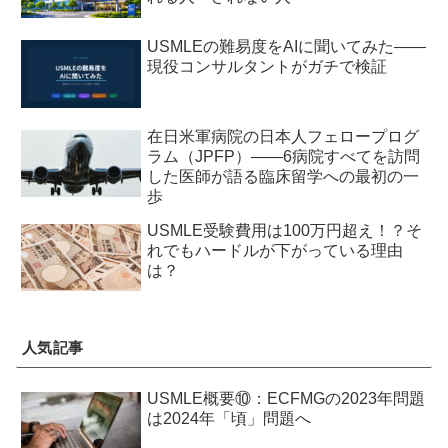
USMLEの難易度をAIに聞いてみた——
現役コンサルタントがガチで検証
在日米軍病院の日本人フェロープログ
ラム（JPFP）——6病院すべてを訪問
した医師が語る臨床留学への最初の一
歩
USMLE受験費用は100万円超え！？そ
れでもハードルが下がっている理由
は？
人気記事
USMLE概要⑩：ECFMGの2023年問題
は2024年「頃」問題へ