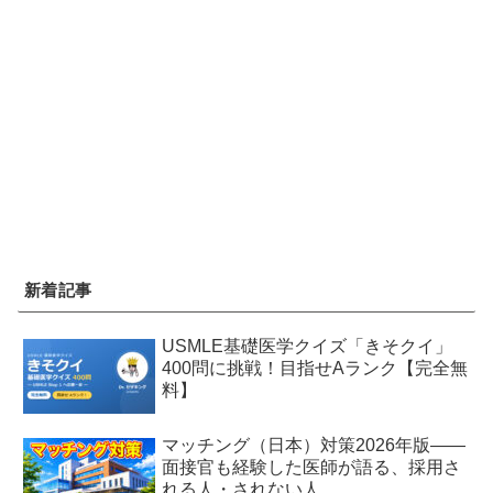
新着記事
USMLE基礎医学クイズ「きそクイ」
400問に挑戦！目指せAランク【完全無
料】
マッチング（日本）対策2026年版——
面接官も経験した医師が語る、採用さ
れる人・されない人