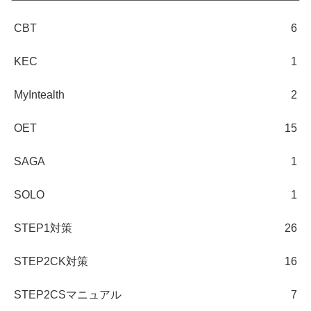
CBT
6
KEC
1
MyIntealth
2
OET
15
SAGA
1
SOLO
1
STEP1対策
26
STEP2CK対策
16
STEP2CSマニュアル
7