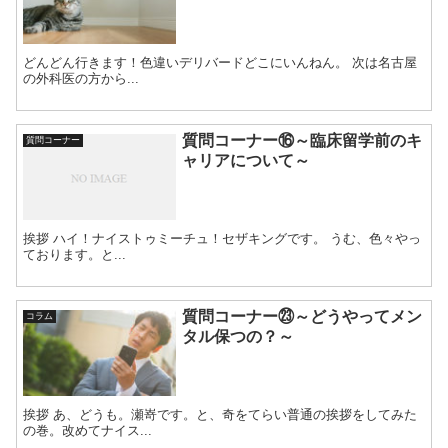
どんどん行きます！色違いデリバードどこにいんねん。 次は名古屋
の外科医の方から...
質問コーナー⑯～臨床留学前のキ
質問コーナー
ャリアについて～
挨拶 ハイ！ナイストゥミーチュ！セザキングです。 うむ、色々やっ
ております。と...
質問コーナー㉓～どうやってメン
コラム
タル保つの？～
挨拶 あ、どうも。瀬嵜です。と、奇をてらい普通の挨拶をしてみた
の巻。改めてナイス...