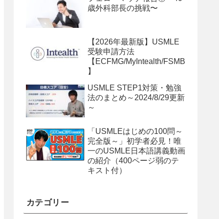
歳外科部長の挑戦〜
【2026年最新版】USMLE
受験申請方法
【ECFMG/MyIntealth/FSMB
】
USMLE STEP1対策・勉強
法のまとめ～2024/8/29更新
～
「USMLEはじめの100問～
完全版～」初学者必見！唯
一のUSMLE日本語講義動画
の紹介（400ページ弱のテ
キスト付）
カテゴリー