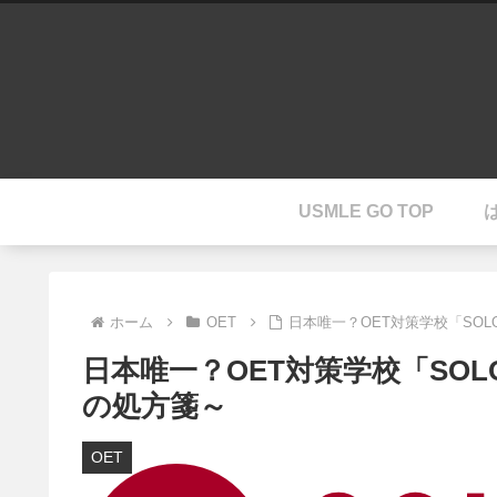
USMLE GO TOP
ホーム
OET
日本唯一？OET対策学校「SO
日本唯一？OET対策学校「SO
の処方箋～
OET