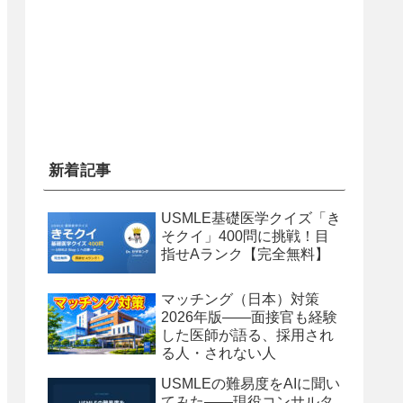
新着記事
USMLE基礎医学クイズ「き
そクイ」400問に挑戦！目
指せAランク【完全無料】
マッチング（日本）対策
2026年版——面接官も経験
した医師が語る、採用され
る人・されない人
USMLEの難易度をAIに聞い
てみた——現役コンサルタ