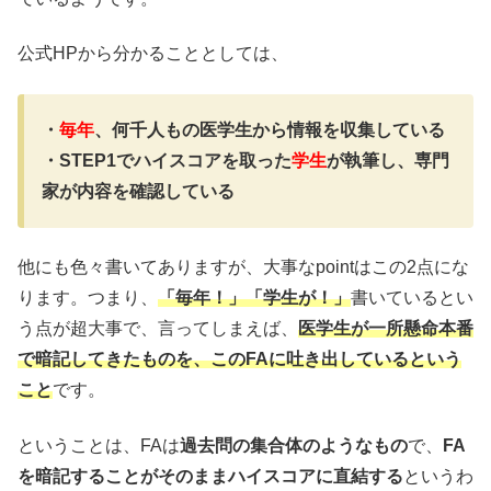
公式HPから分かることとしては、
・
毎年
、何千人もの医学生から情報を収集している
・STEP1でハイスコアを取った
学生
が執筆し、専門
家が内容を確認している
他にも色々書いてありますが、大事なpointはこの2点にな
ります。つまり、
「毎年！」「学生が！」
書いているとい
う点が超大事で、言ってしまえば、
医学生が一所懸命本番
で暗記してきたものを、このFAに吐き出しているという
こと
です。
ということは、FAは
過去問の集合体のようなもの
で、
FA
を暗記することがそのままハイスコアに直結する
というわ