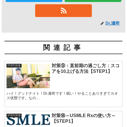
Dr.瀬嵜
関連記事
対策⑨：直前期の過ごし方：スコ
STEP1対策
アを10上げる方法【STEP1】
ハイ！グッドナイト！Dr.瀬嵜です！眠い！やることありすぎてカオ
ス状態です。なの...
対策⑭～USMLE Rxの使い方～
STEP1対策
【STEP1】