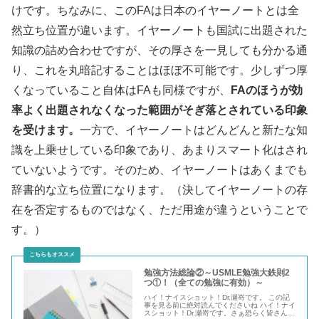
けです。ちなみに、このFAは日本のイヤーノートとは全
然立ち位置が違います。イヤーノートも国試に出題された
知識の詰め合わせですが、その厚さを一見しても分かる通
り、これを丸暗記することはほぼ不可能です。少しずつ厚
くなっていること自体はFAも同様ですが、
FAのほうが効
率よく出題されなくなった範囲がそぎ落とされている印象
を受けます。
一方で、イヤーノートはどんどんと新たな知
識を上乗せしている印象であり、あまりスマート化はされ
ていないようです。そのため、イヤーノートはあくまでも
辞書的な立ち位置になります。（決してイヤーノートの存
在を否定するものではなく、ただ用途が違うということで
す。）
勉強方法総論②～USMLE勉強大鉄則2
つ①！（全ての勉強に有効）～
ハイ！ナイスショット！Dr.瀬嵜です。 この記
事を見る前に絶対読んでくださいね ハイ！ナイ
スショット！Dr.瀬嵜です。さぁ恐らく皆さんが