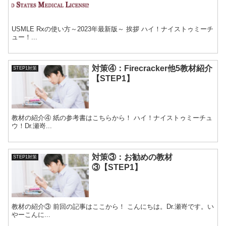
USMLE Rxの使い方～2023年最新版～ 挨拶 ハイ！ナイストゥミーチ
ュー！...
対策④：Firecracker他5教材紹介
STEP1対策
【STEP1】
教材の紹介④ 紙の参考書はこちらから！ ハイ！ナイストゥミーチュ
ウ！Dr.瀬嵜...
対策③：お勧めの教材
STEP1対策
③【STEP1】
教材の紹介③ 前回の記事はここから！ こんにちは。Dr.瀬嵜です。い
やーこんに...