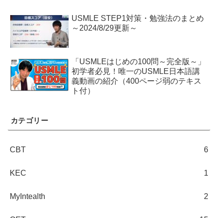
USMLE STEP1対策・勉強法のまとめ
～2024/8/29更新～
「USMLEはじめの100問～完全版～」
初学者必見！唯一のUSMLE日本語講
義動画の紹介（400ページ弱のテキス
ト付）
カテゴリー
CBT
6
KEC
1
MyIntealth
2