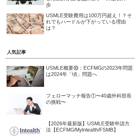
歩
USMLE受験費用は100万円超え！？そ
れでもハードルが下がっている理由
は？
人気記事
USMLE概要⑩：ECFMGの2023年問題
は2024年「頃」問題へ
フェローマッチ報告①〜40歳外科部長
の挑戦〜
【2026年最新版】USMLE受験申請方
法【ECFMG/MyIntealth/FSMB】