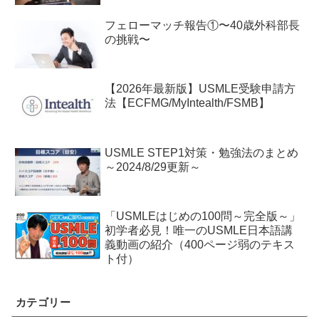
フェローマッチ報告①〜40歳外科部長
の挑戦〜
【2026年最新版】USMLE受験申請方
法【ECFMG/MyIntealth/FSMB】
USMLE STEP1対策・勉強法のまとめ
～2024/8/29更新～
「USMLEはじめの100問～完全版～」
初学者必見！唯一のUSMLE日本語講
義動画の紹介（400ページ弱のテキス
ト付）
カテゴリー