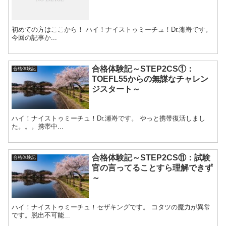
初めての方はここから！ ハイ！ナイストゥミーチュ！Dr.瀬嵜です。
今回の記事か...
合格体験記～STEP2CS①：
合格体験記
TOEFL55からの無謀なチャレン
ジスタート～
ハイ！ナイストゥミーチュ！Dr.瀬嵜です。 やっと携帯復活しまし
た。。。携帯中...
合格体験記～STEP2CS⑪：試験
合格体験記
官の言ってることすら理解できず
～
ハイ！ナイストゥミーチュ！セザキングです。 コタツの魔力が異常
です。脱出不可能...