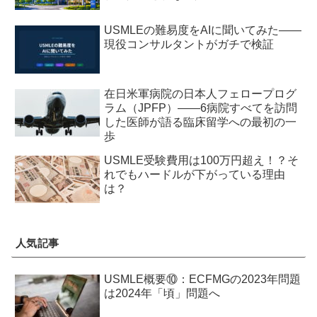
USMLEの難易度をAIに聞いてみた——
現役コンサルタントがガチで検証
在日米軍病院の日本人フェロープログ
ラム（JPFP）——6病院すべてを訪問
した医師が語る臨床留学への最初の一
歩
USMLE受験費用は100万円超え！？そ
れでもハードルが下がっている理由
は？
人気記事
USMLE概要⑩：ECFMGの2023年問題
は2024年「頃」問題へ