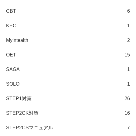
CBT
6
KEC
1
MyIntealth
2
OET
15
SAGA
1
SOLO
1
STEP1対策
26
STEP2CK対策
16
STEP2CSマニュアル
7