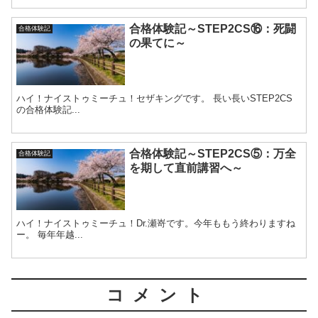
合格体験記～STEP2CS⑯：死闘
合格体験記
の果てに～
ハイ！ナイストゥミーチュ！セザキングです。 長い長いSTEP2CS
の合格体験記...
合格体験記～STEP2CS⑤：万全
合格体験記
を期して直前講習へ～
ハイ！ナイストゥミーチュ！Dr.瀬嵜です。今年ももう終わりますね
ー。 毎年年越...
コメント