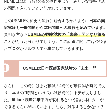
NBME1には「◎◎の薬の副作用は？」みたいな短答形式
の問題も入っていたと記憶しています。
このUSMLEの変更の流れに迎合するかのように
日本の国
家試験も一般問題から臨床問題への移行を始めています。
賢明な方なら
USMLEが国家試験の
「未来」問
となり得る
ことがもうお分かりでしょう。この話題に関しては今後ま
たブログかメルマガで記事にしていきますね。
USMLEは日本医師国家試験の「未来」問
さらに、この時にはまだ模試の4時間が最長試験時間であ
り、本番の7時間という長い試験時間に不安がありまし
た。
5block以降に集中力が切れる
という話は耳にタコが
できるくらい聞いています。なら、対策するしかないで