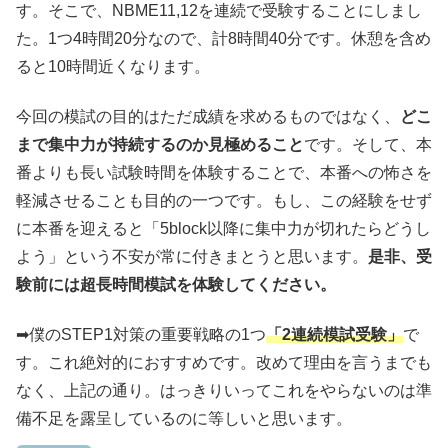
す。そこで、NBME11,12を連続で受験することにしまし
た。1つ4時間20分なので、計8時間40分です。休憩を含め
ると10時間近くなります。
今回の模試の目的はただ成績を求めるものではなく、
どこ
まで集中力が持続するのか見極めること
です。そして、本
番よりも長い試験時間を体験することで、本番への怖さを
軽減させることも目的の一つです。もし、この経験をせず
に本番を迎えると「5block以降に集中力が切れたらどうし
よう」という不安が常に付きまとうと思います。
是非、受
験前には超長時間模試を体験してください。
➡僕のSTEP1対策の重要戦略の1つ
「2連続模試受験」
で
す。これ絶対的におすすめです。改めて理由を言うまでも
なく、上記の通り。はっきりいってこれをやらないのは準
備不足を露呈しているのに等しいと思います。