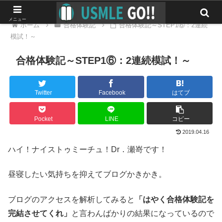
メニュー
ホーム
合格体験記
合格体験記～STEP1⑥：2連続
模試！～
合格体験記～STEP1⑥：2連続模試！～
Twitter
Facebook
はてブ
Pocket
LINE
コピー
2019.04.16
ハイ！ナイストゥミーチュ！Dr．瀬嵜です！
昼寝したい気持ちを抑えてブログかきかき。
ブログのアクセスを解析してみると
「はやく合格体験記を
完結させてくれ」
と言わんばかりの結果になっているので