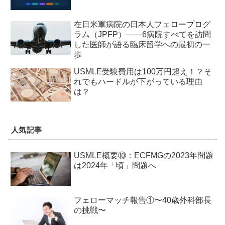
在日米軍病院の日本人フェロープログ
ラム（JPFP）——6病院すべてを訪問
した医師が語る臨床留学への最初の一
歩
USMLE受験費用は100万円超え！？そ
れでもハードルが下がっている理由
は？
人気記事
USMLE概要⑩：ECFMGの2023年問題
は2024年「頃」問題へ
フェローマッチ報告①〜40歳外科部長
の挑戦〜