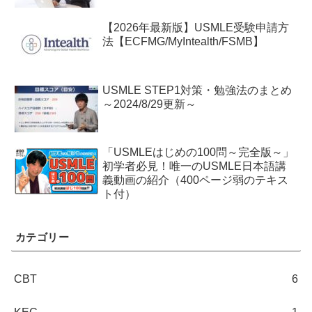
【2026年最新版】USMLE受験申請方
法【ECFMG/MyIntealth/FSMB】
USMLE STEP1対策・勉強法のまとめ
～2024/8/29更新～
「USMLEはじめの100問～完全版～」
初学者必見！唯一のUSMLE日本語講
義動画の紹介（400ページ弱のテキス
ト付）
カテゴリー
CBT
6