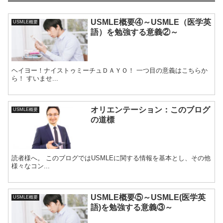
USMLE概要④～USMLE（医学英
USMLE概要
語）を勉強する意義②～
ヘイヨー！ナイストゥミーチュＤＡＹＯ！ 一つ目の意義はこちらか
ら！ すいませ...
オリエンテーション：このブログ
USMLE概要
の道標
読者様へ。 このブログではUSMLEに関する情報を基本とし、その他
様々なコン...
USMLE概要⑤～USMLE(医学英
USMLE概要
語)を勉強する意義③～