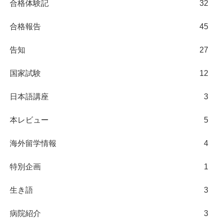
合格体験記
32
合格報告
45
告知
27
国家試験
12
日本語講座
3
本レビュー
5
海外留学情報
4
特別企画
1
生き語
3
病院紹介
3