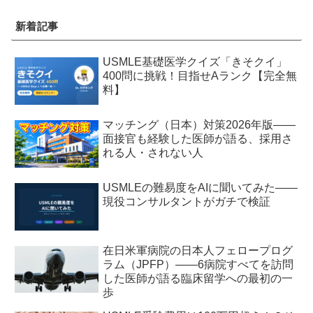
新着記事
USMLE基礎医学クイズ「きそクイ」
400問に挑戦！目指せAランク【完全無
料】
マッチング（日本）対策2026年版——
面接官も経験した医師が語る、採用さ
れる人・されない人
USMLEの難易度をAIに聞いてみた——
現役コンサルタントがガチで検証
在日米軍病院の日本人フェロープログ
ラム（JPFP）——6病院すべてを訪問
した医師が語る臨床留学への最初の一
歩