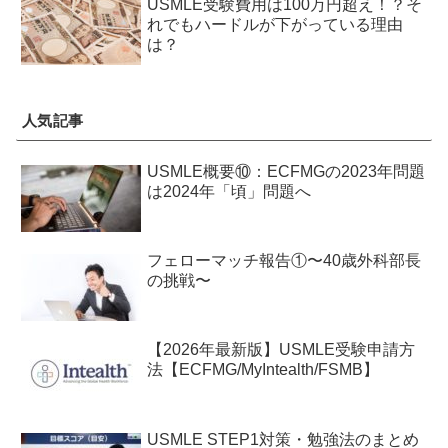
USMLE受験費用は100万円超え！？そ
れでもハードルが下がっている理由
は？
人気記事
USMLE概要⑩：ECFMGの2023年問題
は2024年「頃」問題へ
フェローマッチ報告①〜40歳外科部長
の挑戦〜
【2026年最新版】USMLE受験申請方
法【ECFMG/MyIntealth/FSMB】
USMLE STEP1対策・勉強法のまとめ