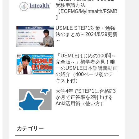
受験申請方法
【ECFMG/MyIntealth/FSMB
】
USMLE STEP1対策・勉強
法のまとめ～2024/8/29更新
～
「USMLEはじめの100問～
完全版～」初学者必見！唯
一のUSMLE日本語講義動画
の紹介（400ページ弱のテ
キスト付）
大学4年でSTEP1に合格⁉ 3
か月で正答率を2割上げる
Anki活用術（使い方）
カテゴリー