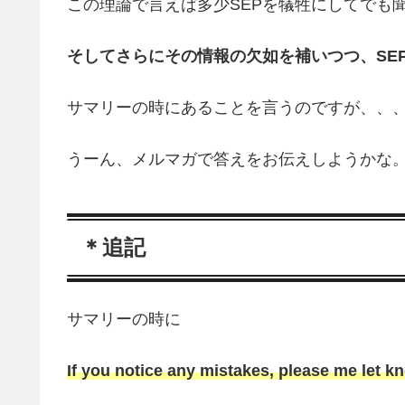
この理論で言えば多少SEPを犠牲にしてでも
そしてさらにその情報の欠如を補いつつ、SE
サマリーの時にあることを言うのですが、、
うーん、メルマガで答えをお伝えしようかな
＊追記
サマリーの時に
If you notice any mistakes, please me let k