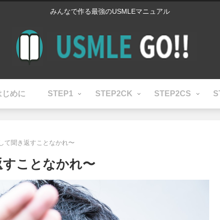
みんなで作る最強のUSMLEマニュアル
はじめに
STEP1
STEP2CK
STEP2CS
S
〜決して聞き返すことなかれ〜
き返すことなかれ〜