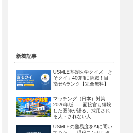
新着記事
USMLE基礎医学クイズ「き
そクイ」400問に挑戦！目
指せAランク【完全無料】
マッチング（日本）対策
2026年版——面接官も経験
した医師が語る、採用され
る人・されない人
USMLEの難易度をAIに聞い
てみた——現役コンサルタ