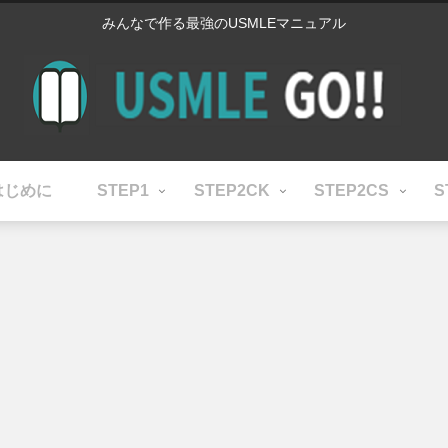
みんなで作る最強のUSMLEマニュアル
はじめに
STEP1
STEP2CK
STEP2CS
S