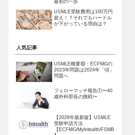
最初の一歩
USMLE受験費用は100万円
超え！？それでもハードル
が下がっている理由は？
人気記事
USMLE概要⑩：ECFMGの
2023年問題は2024年「頃」
問題へ
フェローマッチ報告①〜40
歳外科部長の挑戦〜
【2026年最新版】USMLE
受験申請方法
【ECFMG/MyIntealth/FSMB