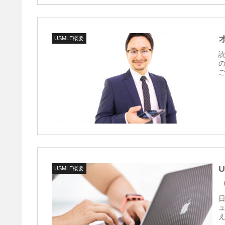
USMLE概要
読
ご
USMLE概要
日
ュ
え