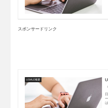
スポンサードリンク
USMLE概要
日
ー
は