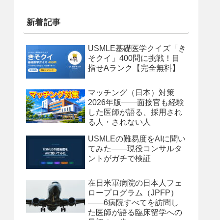
新着記事
USMLE基礎医学クイズ「き
そクイ」400問に挑戦！目
指せAランク【完全無料】
マッチング（日本）対策
2026年版——面接官も経験
した医師が語る、採用され
る人・されない人
USMLEの難易度をAIに聞い
てみた——現役コンサルタ
ントがガチで検証
在日米軍病院の日本人フェ
ロープログラム（JPFP）
——6病院すべてを訪問し
た医師が語る臨床留学への