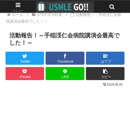
メニュー
ホーム
STEP2CS対策
活動報告！～手稲渓仁会病
院講演会最高でした！～
活動報告！～手稲渓仁会病院講演会最高で
した！～
Twitter
Facebook
はてブ
Pocket
LINE
コピー
2019.08.26