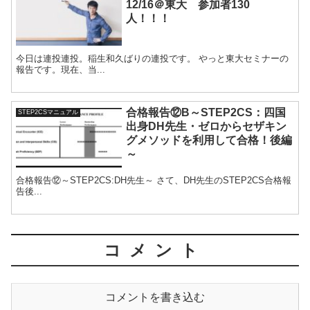
12/16＠東大 参加者130
人！！！
今日は連投連投。稲生和久ばりの連投です。 やっと東大セミナーの
報告です。現在、当...
合格報告⑫B～STEP2CS：四国
STEP2CSマニュアル
出身DH先生・ゼロからセザキン
グメソッドを利用して合格！後編
～
合格報告⑫～STEP2CS:DH先生～ さて、DH先生のSTEP2CS合格報
告後...
コメント
コメントを書き込む