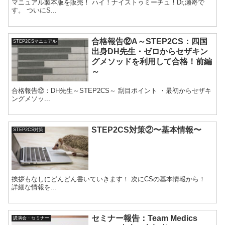
マニュアル製本版を販売！ ハイ！ナイストゥミーチュ！Dr,瀬嵜で
す。 ついにS...
合格報告⑫A～STEP2CS：四国
STEP2CSマニュアル
出身DH先生・ゼロからセザキン
グメソッドを利用して合格！前編
～
合格報告⑫：DH先生～STEP2CS～ 刮目ポイント ・最初からセザキ
ングメソッ...
STEP2CS対策②〜基本情報〜
STEP2CS対策
挨拶もなしにどんどん書いていきます！ 次にCSの基本情報から！
詳細な情報を...
セミナー報告：Team Medics
講演会・セミナー