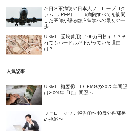
在日米軍病院の日本人フェロープログ
ラム（JPFP）——6病院すべてを訪問
した医師が語る臨床留学への最初の一
歩
USMLE受験費用は100万円超え！？そ
れでもハードルが下がっている理由
は？
人気記事
USMLE概要⑩：ECFMGの2023年問題
は2024年「頃」問題へ
フェローマッチ報告①〜40歳外科部長
の挑戦〜