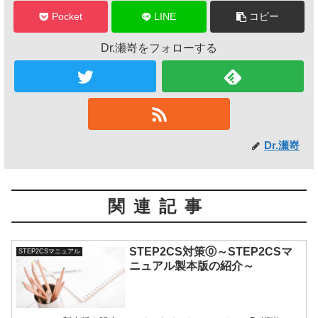
Pocket
LINE
コピー
Dr.瀬嵜をフォローする
Dr.瀬嵜
関連記事
STEP2CS対策⓪～STEP2CSマ
STEP2CSマニュアル
ニュアル製本版の紹介～