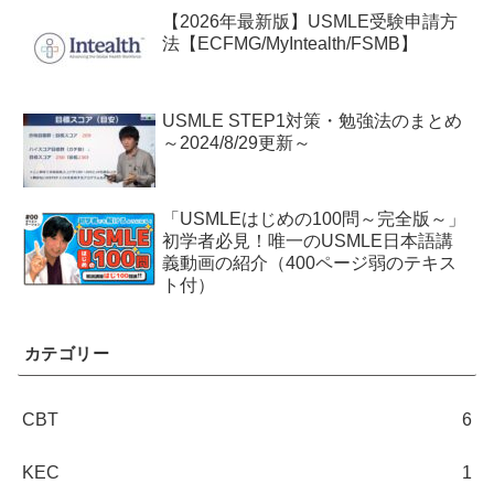
【2026年最新版】USMLE受験申請方
法【ECFMG/MyIntealth/FSMB】
USMLE STEP1対策・勉強法のまとめ
～2024/8/29更新～
「USMLEはじめの100問～完全版～」
初学者必見！唯一のUSMLE日本語講
義動画の紹介（400ページ弱のテキス
ト付）
カテゴリー
CBT
6
KEC
1