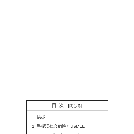
目次
挨拶
手稲渓仁会病院とUSMLE