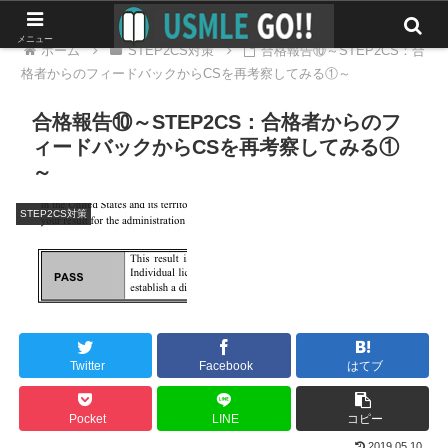
メニュー
ホーム
STEP2CS対策
合格報告⑩～STEP2CS：合
格者からのフィードバックからCSを再考察してみる①～
合格報告⑩～STEP2CS：合格者からのフ
ィードバックからCSを再考察してみる①
～
STEP2CS対策
Twitter
Facebook
はてブ
Pocket
LINE
コピー
2019.05.10