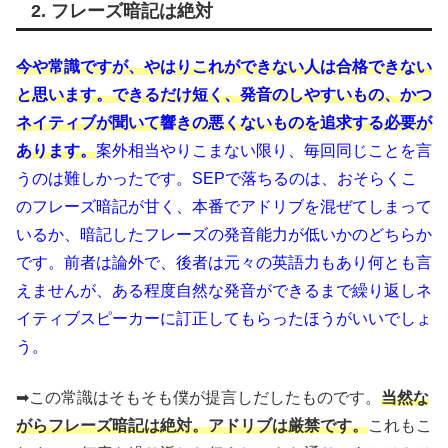
2. フレーズ暗記は絶対
今や常識ですが、やはりこれができない人は合格できない
と思います。
できるだけ短く、発音のしやすいもの、かつ
ネイティブが聞いて響きの悪くないものを追求する必要が
あります。
案外相当やりこまない限り、毎回同じことを言
うのは難しかったです。SEPで落ちるのは、おそらくこ
のフレーズ暗記が甘く、本番でアドリブを混ぜてしまって
いるか、暗記したフレーズの発音能力が低いかのどちらか
です。前者は論外で、後者は元々の英語力もあり何とも言
えませんが、ある程度自然な発音ができるまで繰り返しネ
イティブスピーカーに訂正してもらったほうがいいでしょ
う。
➡この常識はそもそも僕が提言しだしたものです。
当然な
がらフレーズ暗記は絶対。
アドリブは厳禁です。
これもこ