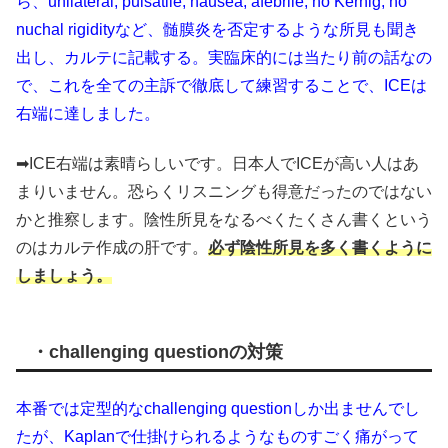
ら、unilateral, pulsatile, nausea, afebrile, no Kernig, no
nuchal rigidityなど、髄膜炎を否定するような所見も聞き
出し、カルテに記載する。実臨床的には当たり前の話なの
で、これを全ての主訴で徹底して練習することで、ICEは
右端に達しました。
➡ICE右端は素晴らしいです。日本人でICEが高い人はあ
まりいません。恐らくリスニングも得意だったのではない
かと推察します。陰性所見をなるべくたくさん書くという
のはカルテ作成の肝です。
必ず陰性所見を多く書くように
しましょう。
・challenging questionの対策
本番では定型的なchallenging questionしか出ませんでし
たが、Kaplanで仕掛けられるようなものすごく痛がって