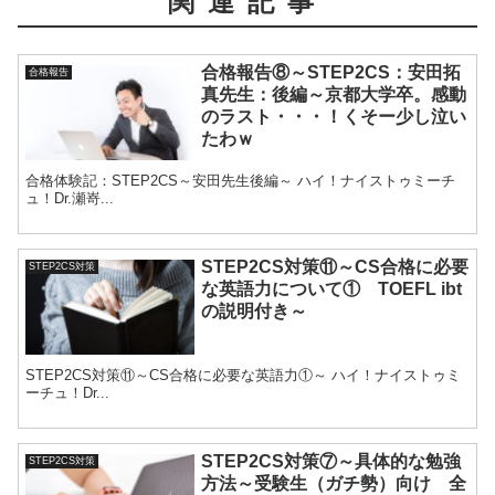
関連記事
合格報告⑧～STEP2CS：安田拓
合格報告
真先生：後編～京都大学卒。感動
のラスト・・・！くそー少し泣い
たわｗ
合格体験記：STEP2CS～安田先生後編～ ハイ！ナイストゥミーチ
ュ！Dr.瀬嵜...
STEP2CS対策⑪～CS合格に必要
STEP2CS対策
な英語力について① TOEFL ibt
の説明付き～
STEP2CS対策⑪～CS合格に必要な英語力①～ ハイ！ナイストゥミ
ーチュ！Dr...
STEP2CS対策⑦～具体的な勉強
STEP2CS対策
方法～受験生（ガチ勢）向け 全