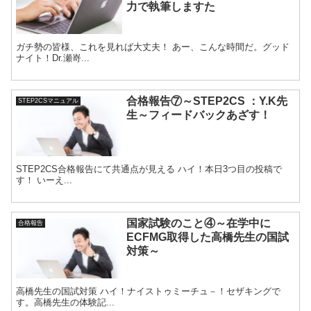
力で執筆しますた
ガチ勢の皆様、これを見れば大丈夫！ あー、こんな時間だ。グッド
ナイト！Dr.瀬嵜...
合格報告⑦～STEP2CS ：Y.K先
STEP2CSマニュアル
生～フィードバックあざす！
STEP2CS合格報告にて共通点が見える ハイ！本日3つ目の投稿で
す！ いーえ...
国家試験のこと④～在学中に
合格報告
ECFMG取得した高橋先生の国試
対策～
高橋先生の国試対策 ハイ！ナイストゥミーチュ－！セザキングで
す。高橋先生の体験記...