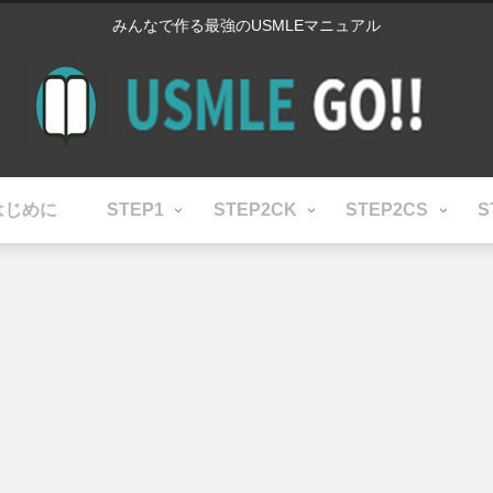
みんなで作る最強のUSMLEマニュアル
はじめに
STEP1
STEP2CK
STEP2CS
S