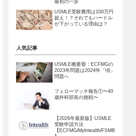
最初の一歩
USMLE受験費用は100万円
超え！？それでもハードル
が下がっている理由は？
人気記事
USMLE概要⑩：ECFMGの
2023年問題は2024年「頃」
問題へ
フェローマッチ報告①〜40
歳外科部長の挑戦〜
【2026年最新版】USMLE
受験申請方法
【ECFMG/MyIntealth/FSMB