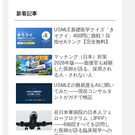
新着記事
USMLE基礎医学クイズ「き
そクイ」400問に挑戦！目
指せAランク【完全無料】
マッチング（日本）対策
2026年版——面接官も経験
した医師が語る、採用され
る人・されない人
USMLEの難易度をAIに聞い
てみた——現役コンサルタ
ントがガチで検証
在日米軍病院の日本人フェ
ロープログラム（JPFP）
——6病院すべてを訪問し
た医師が語る臨床留学への