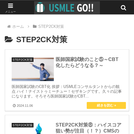
みんなで作る最強のUSMLEマニュアル
メニュー
ホーム
STEP2CK対策
STEP2CK対策
医師国家試験のこと⑤～CBT
STEP2CK対策
化したらどうなる？～
医師国家試験のCBT化 挨拶：USMLEコンサルタントからの観
点 ハイ！ナイストゥミーチュー！セザキングです。久々の記事
になります。そろそろ医師国家試験がCBT...
2024.11.06
STEP2CK対策⑧：ハイスコア
STEP2CK対策
狙い勢が注目（！？）CMSの