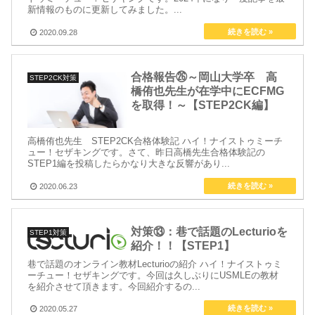
新情報のものに更新してみました。...
2020.09.28
合格報告㉖～岡山大学卒 高
STEP2CK対策
橋侑也先生が在学中にECFMG
を取得！～【STEP2CK編】
高橋侑也先生 STEP2CK合格体験記 ハイ！ナイストゥミーチ
ュー！セザキングです。さて、昨日高橋先生合格体験記の
STEP1編を投稿したらかなり大きな反響があり...
2020.06.23
対策⑬：巷で話題のLecturioを
STEP1対策
紹介！！【STEP1】
巷で話題のオンライン教材Lecturioの紹介 ハイ！ナイストゥミ
ーチュー！セザキングです。今回は久しぶりにUSMLEの教材
を紹介させて頂きます。今回紹介するの...
2020.05.27