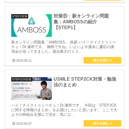
対策⑪：新オンライン問題
STEP1対策
集：AMBOSSの紹介
【STEP1】
新オンライン問題集「AMBOSS」 挨拶 ハイ！ナイストゥミー
チュ！Dr.瀬嵜です。 梅雨ですね。いよいよ今週末に慶応の講
演会が迫ってきました。過去最大の１３...
2019.06.11
USMLE STEP2CK対策・勉強
STEP2CK対策
法のまとめ
ハイ！ナイストゥミーチュ！Dr.瀬嵜です。 今回は「STEP2CK
に関する情報のまとめ」をお届けしたいと思います。 ここで大
よその枠組みを掴んで頂き、気にな...
2019.04.07