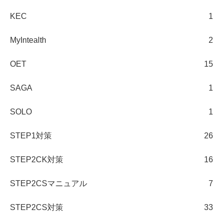
KEC
1
MyIntealth
2
OET
15
SAGA
1
SOLO
1
STEP1対策
26
STEP2CK対策
16
STEP2CSマニュアル
7
STEP2CS対策
33