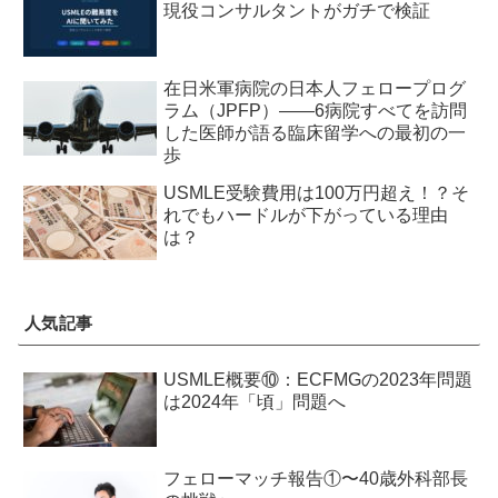
現役コンサルタントがガチで検証
在日米軍病院の日本人フェロープログ
ラム（JPFP）——6病院すべてを訪問
した医師が語る臨床留学への最初の一
歩
USMLE受験費用は100万円超え！？そ
れでもハードルが下がっている理由
は？
人気記事
USMLE概要⑩：ECFMGの2023年問題
は2024年「頃」問題へ
フェローマッチ報告①〜40歳外科部長