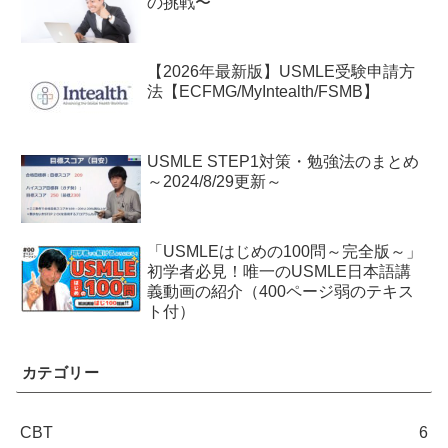
の挑戦〜
【2026年最新版】USMLE受験申請方
法【ECFMG/MyIntealth/FSMB】
USMLE STEP1対策・勉強法のまとめ
～2024/8/29更新～
「USMLEはじめの100問～完全版～」
初学者必見！唯一のUSMLE日本語講
義動画の紹介（400ページ弱のテキス
ト付）
カテゴリー
CBT
6