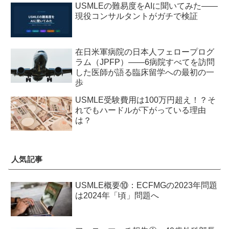
USMLEの難易度をAIに聞いてみた——
現役コンサルタントがガチで検証
在日米軍病院の日本人フェロープログ
ラム（JPFP）——6病院すべてを訪問
した医師が語る臨床留学への最初の一
歩
USMLE受験費用は100万円超え！？そ
れでもハードルが下がっている理由
は？
人気記事
USMLE概要⑩：ECFMGの2023年問題
は2024年「頃」問題へ