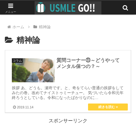
みんなで作る最強のUSMLEマニュアル
メニュー
ホーム
精神論
精神論
質問コーナー㉓～どうやって
コラム
メンタル保つの？～
挨拶 あ、どうも。瀬嵜です。と、奇をてらい普通の挨拶をして
みたの巻。改めてナイストゥミーチュー。 気づいたら令和元年
終ろうとしている。令和になったばかりなのに...
2019.11.14
スポンサーリンク