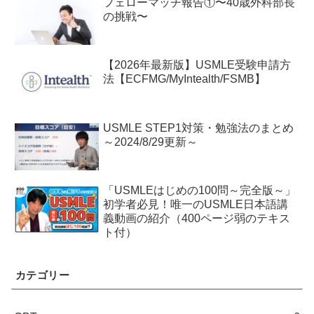
フェローマッチ報告①〜40歳外科部長
の挑戦〜
【2026年最新版】USMLE受験申請方
法【ECFMG/MyIntealth/FSMB】
USMLE STEP1対策・勉強法のまとめ
～2024/8/29更新～
「USMLEはじめの100問～完全版～」
初学者必見！唯一のUSMLE日本語講
義動画の紹介（400ページ弱のテキス
ト付）
カテゴリー