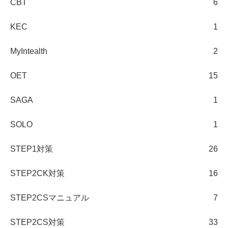
CBT
6
KEC
1
MyIntealth
2
OET
15
SAGA
1
SOLO
1
STEP1対策
26
STEP2CK対策
16
STEP2CSマニュアル
7
STEP2CS対策
33