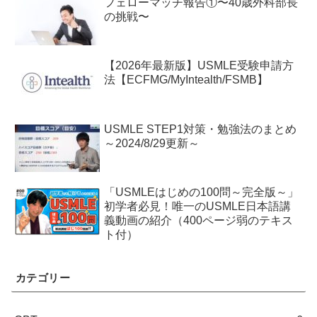
フェローマッチ報告①〜40歳外科部長
の挑戦〜
【2026年最新版】USMLE受験申請方
法【ECFMG/MyIntealth/FSMB】
USMLE STEP1対策・勉強法のまとめ
～2024/8/29更新～
「USMLEはじめの100問～完全版～」
初学者必見！唯一のUSMLE日本語講
義動画の紹介（400ページ弱のテキス
ト付）
カテゴリー