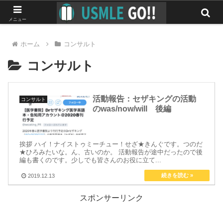
みんなで作る最強のUSMLEマニュアル
メニュー
ホーム
コンサルト
コンサルト
活動報告：セザキングの活動
コンサルト
のwas/now/will 後編
挨拶 ハイ！ナイストゥミーチュー！せざ★きんぐです。つのだ
★ひろみたいな。ん、古いのか。 活動報告が途中だったので後
編も書くのです。少しでも皆さんのお役に立て...
2019.12.13
スポンサーリンク