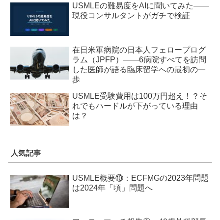
USMLEの難易度をAIに聞いてみた——
現役コンサルタントがガチで検証
在日米軍病院の日本人フェロープログ
ラム（JPFP）——6病院すべてを訪問
した医師が語る臨床留学への最初の一
歩
USMLE受験費用は100万円超え！？そ
れでもハードルが下がっている理由
は？
人気記事
USMLE概要⑩：ECFMGの2023年問題
は2024年「頃」問題へ