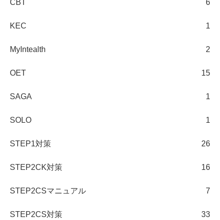
CBT
6
KEC
1
MyIntealth
2
OET
15
SAGA
1
SOLO
1
STEP1対策
26
STEP2CK対策
16
STEP2CSマニュアル
7
STEP2CS対策
33