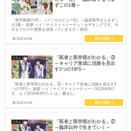
ずこの1冊～
「留学医師LIVE」（メジカルビュー社）～臨床留学ならまずこ
の1冊～ 挨拶 ハイ！ナイストゥミーチュ！セザキングです。今
日もブログの更新を頑張っていきます！前回...
2022.04.08
「医者と医学部がわかる」③
コラム
～キャリア形成に活路を見出
す3つのTIPS～
「医者と医学部がわかる」③～キャリア形成に活路を見出す3
つのTIPS～ 挨拶 ハイ！ナイストゥミーチュー！SEZAKINで
す。もうSEZAKINでいいよ。書きた...
2022.04.08
「医者と医学部がわかる」②
コラム
～臨床以外で生きていく～