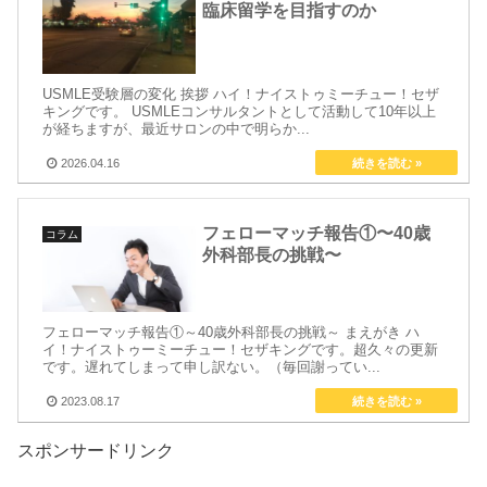
臨床留学を目指すのか
USMLE受験層の変化 挨拶 ハイ！ナイストゥミーチュー！セザ
キングです。 USMLEコンサルタントとして活動して10年以上
が経ちますが、最近サロンの中で明らか...
2026.04.16
フェローマッチ報告①〜40歳
コラム
外科部長の挑戦〜
フェローマッチ報告①～40歳外科部長の挑戦～ まえがき ハ
イ！ナイストゥーミーチュー！セザキングです。超久々の更新
です。遅れてしまって申し訳ない。（毎回謝ってい...
2023.08.17
スポンサードリンク