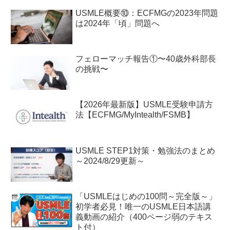
USMLE概要⑩：ECFMGの2023年問題
は2024年「頃」問題へ
フェローマッチ報告①〜40歳外科部長
の挑戦〜
【2026年最新版】USMLE受験申請方
法【ECFMG/MyIntealth/FSMB】
USMLE STEP1対策・勉強法のまとめ
～2024/8/29更新～
「USMLEはじめの100問～完全版～」
初学者必見！唯一のUSMLE日本語講
義動画の紹介（400ページ弱のテキス
ト付）