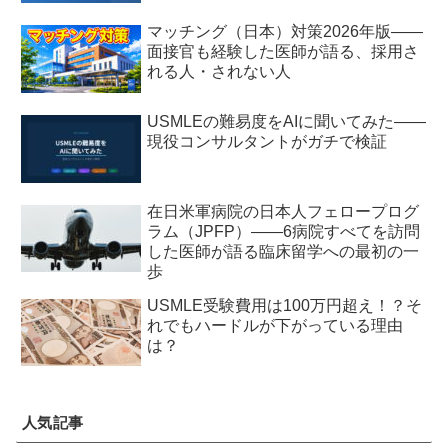
マッチング（日本）対策2026年版——
面接官も経験した医師が語る、採用さ
れる人・されない人
USMLEの難易度をAIに聞いてみた——
現役コンサルタントがガチで検証
在日米軍病院の日本人フェロープログ
ラム（JPFP）——6病院すべてを訪問
した医師が語る臨床留学への最初の一
歩
USMLE受験費用は100万円超え！？そ
れでもハードルが下がっている理由
は？
人気記事