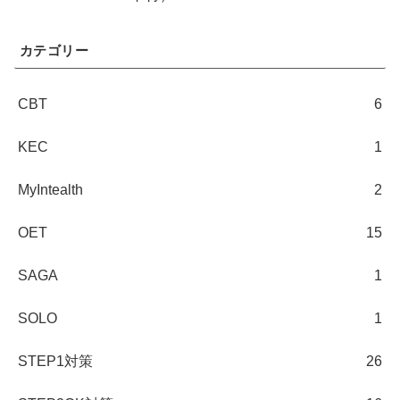
カテゴリー
CBT
6
KEC
1
MyIntealth
2
OET
15
SAGA
1
SOLO
1
STEP1対策
26