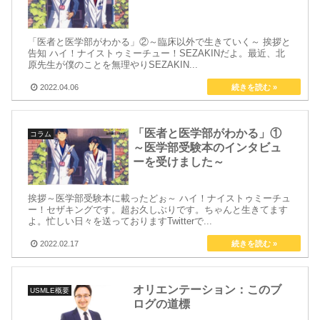
「医者と医学部がわかる」②～臨床以外で生きていく～ 挨拶と
告知 ハイ！ナイストゥミーチュー！SEZAKINだよ。最近、北
原先生が僕のことを無理やりSEZAKIN...
2022.04.06
「医者と医学部がわかる」①
コラム
～医学部受験本のインタビュ
ーを受けました～
挨拶～医学部受験本に載ったどぉ～ ハイ！ナイストゥミーチュ
ー！セザキングです。超お久しぶりです。ちゃんと生きてます
よ。忙しい日々を送っておりますTwitterで...
2022.02.17
オリエンテーション：このブ
USMLE概要
ログの道標