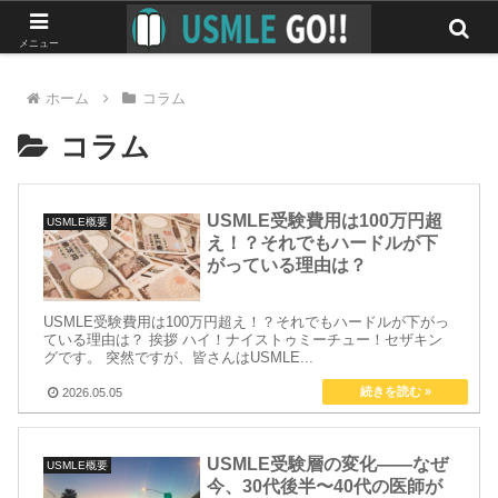
みんなで作る最強のUSMLEマニュアル
メニュー
ホーム
コラム
コラム
USMLE受験費用は100万円超
USMLE概要
え！？それでもハードルが下
がっている理由は？
USMLE受験費用は100万円超え！？それでもハードルが下がっ
ている理由は？ 挨拶 ハイ！ナイストゥミーチュー！セザキン
グです。 突然ですが、皆さんはUSMLE...
2026.05.05
USMLE受験層の変化——なぜ
USMLE概要
今、30代後半〜40代の医師が